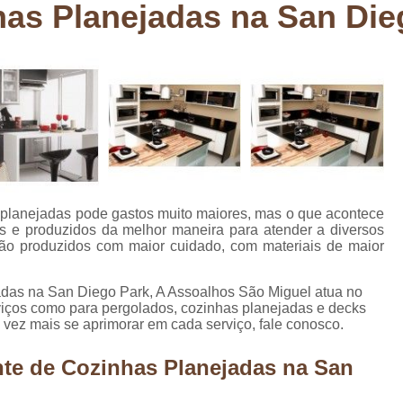
has Planejadas na San Die
Deck em Madeira Cumaru
Deck
Deck Madeira para Sacada
Deck Modul
Deck para Sacada
Empre
Marcenaria com Móveis Planejados
Marcenaria de Personalização de P
Marcenaria de Planejado para Residência
Marcenaria de Planejados em Sp
M
 planejadas pode gastos muito maiores, mas o que acontece
o
Marcenaria de Planejados para Quarto
s e produzidos da melhor maneira para atender a diversos
são produzidos com maior cuidado, com materiais de maior
Empresa de Móveis Planejados
Loja d
Móveis Planejados em São Pa
adas na San Diego Park, A Assoalhos São Miguel atua no
viços como para pergolados, cozinhas planejadas e decks
Móveis Planejados para Apartament
ez mais se aprimorar em cada serviço, fale conosco.
Móveis Planejados para Quarto de 
nte de Cozinhas Planejadas na San
Móveis Planejados para Sala de Jant