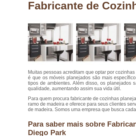
Fabricante de Cozin
Pergolados
de madeira
Pergolados
em madeira
Pisos de
madeira
Raspagem
de pisos de
madeira
Muitas pessoas acreditam que optar por cozinhas
Restauraçã
é que os móveis planejados são mais específico
de pisos de
tipos de ambientes. Além disso, os planejados 
madeira
qualidade, aumentando assim sua vida útil.
Para quem procura fabricante de cozinhas planej
ramo de madeira e oferece para seus clientes ser
de madeira. Somos uma empresa que busca cada v
Para saber mais sobre Fabrica
Diego Park