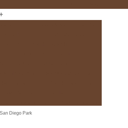
(11) 97589-1666
anejados
Cozinha com Móveis sob Medida
da com Ilha
Cozinha Planejada em Sp
Cozinha Planejada sob Medida
s
Fábrica de Cozinha Planejada
da
Loja de Cozinha Planejada
Deck de Madeira
Deck de Madeira Cumaru
deira em São Paulo
Deck de Madeira em Sp
Deck de Madeira para Banheiro
eira para Sacada
Deck de Madeira para Spa
Madeira sob Medida
Deck com Pergolado
 San Diego Park
ra
Deck em Madeira com Pergolado