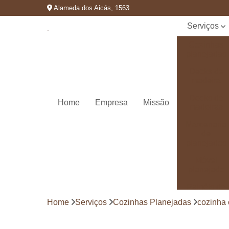
Alameda dos Aicás, 1563
Serviços
Cozinhas
planejadas
Decks de
madeira
Decks de
Home
Empresa
Missão
madeiras
Marcenaria
de
planejados
Móvel
planejado
Painéis de
madeira
Home
Serviços
Cozinhas Planejadas
cozinha
Pergolado
decorado