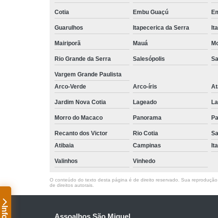
Cotia
Embu Guaçú
Em
Guarulhos
Itapecerica da Serra
It
Mairiporã
Mauá
Mo
Rio Grande da Serra
Salesópolis
Sa
Vargem Grande Paulista
Arco-Verde
Arco-íris
At
Jardim Nova Cotia
Lageado
La
Morro do Macaco
Panorama
Pa
Recanto dos Victor
Rio Cotia
Sa
Atibaia
Campinas
It
Valinhos
Vinhedo
O conteúdo do texto desta página é de direito reservado. Sua reprodução, 
de direitos autorais
.
Assoalhos São Miguel