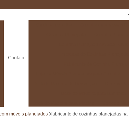
Cozinha com Ilha
Cozinha com Móveis Pl
Cozinha Planejada
Cozinha Planeja
Cozinha Planejada em São Paulo
Empresas de Cozinhas Planejada
Contato
Fabricante de Cozinha Planeja
Loja de Móveis Planejados para Cozinha
Deck de Madeira de Demolição
Deck de Ma
Deck de Madeira para Banheira
Deck de Madeira para Piscina
Deck de Mad
Deck de Madeira para Varanda
Deck de 
 com móveis planejados
fabricante de cozinhas planejadas na
Deck e Pergolado
Deck em Madei