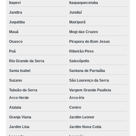
Itapevi
Itaquaquecetuba
Jandira
Jundiaí
Juquitiba
Mairiporã
Mauá
Mogi das Cruzes
Osasco
Pirapora do Bom Jesus
Poá
Ribeirão Pires
Rio Grande da Serra
Salesópolis
Santa Isabel
Santana de Parnaíba
Suzano
São Lourenço da Serra
Taboão da Serra
Vargem Grande Paulista
Arco-Verde
Arco-íris
Atalaia
Centro
Granja Viana
Jardim Leonor
Jardim Lina
Jardim Nova Cotia