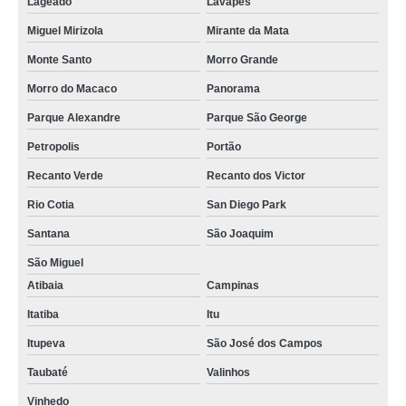
Lageado
Lavapés
Miguel Mirizola
Mirante da Mata
Monte Santo
Morro Grande
Morro do Macaco
Panorama
Parque Alexandre
Parque São George
Petropolis
Portão
Recanto Verde
Recanto dos Victor
Rio Cotia
San Diego Park
Santana
São Joaquim
São Miguel
Atibaia
Campinas
Itatiba
Itu
Itupeva
São José dos Campos
Taubaté
Valinhos
Vinhedo