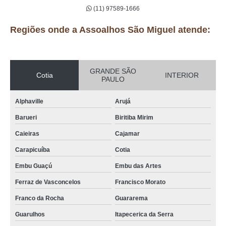
(11) 97589-1666
Regiões onde a Assoalhos São Miguel atende:
GRANDE SÃO
Cotia
INTERIOR
PAULO
Alphaville
Arujá
Barueri
Biritiba Mirim
Caieiras
Cajamar
Carapicuíba
Cotia
Embu Guaçú
Embu das Artes
Ferraz de Vasconcelos
Francisco Morato
Franco da Rocha
Guararema
Guarulhos
Itapecerica da Serra