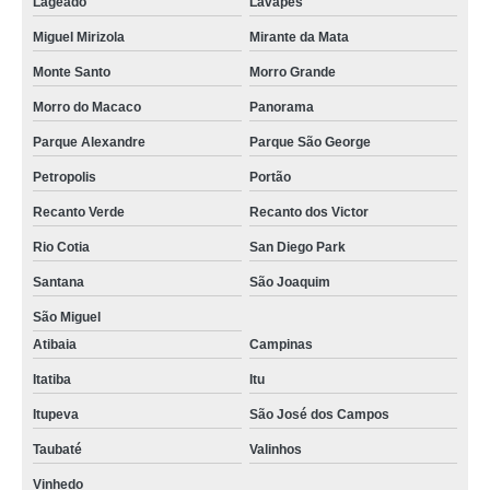
Lageado
Lavapés
Miguel Mirizola
Mirante da Mata
Monte Santo
Morro Grande
Morro do Macaco
Panorama
Parque Alexandre
Parque São George
Petropolis
Portão
Recanto Verde
Recanto dos Victor
Rio Cotia
San Diego Park
Santana
São Joaquim
São Miguel
Atibaia
Campinas
Itatiba
Itu
Itupeva
São José dos Campos
Taubaté
Valinhos
Vinhedo