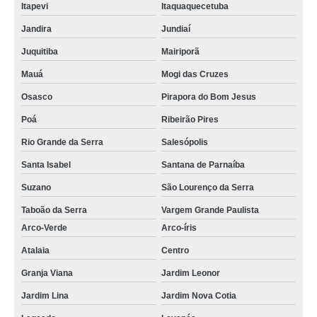
Itapevi
Itaquaquecetuba
Jandira
Jundiaí
Juquitiba
Mairiporã
Mauá
Mogi das Cruzes
Osasco
Pirapora do Bom Jesus
Poá
Ribeirão Pires
Rio Grande da Serra
Salesópolis
Santa Isabel
Santana de Parnaíba
Suzano
São Lourenço da Serra
Taboão da Serra
Vargem Grande Paulista
Arco-Verde
Arco-íris
Atalaia
Centro
Granja Viana
Jardim Leonor
Jardim Lina
Jardim Nova Cotia