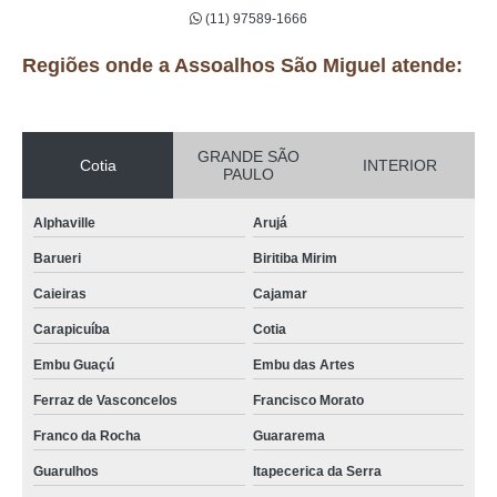
(11) 97589-1666
Regiões onde a Assoalhos São Miguel atende:
GRANDE SÃO
Cotia
INTERIOR
PAULO
Alphaville
Arujá
Barueri
Biritiba Mirim
Caieiras
Cajamar
Carapicuíba
Cotia
Embu Guaçú
Embu das Artes
Ferraz de Vasconcelos
Francisco Morato
Franco da Rocha
Guararema
Guarulhos
Itapecerica da Serra