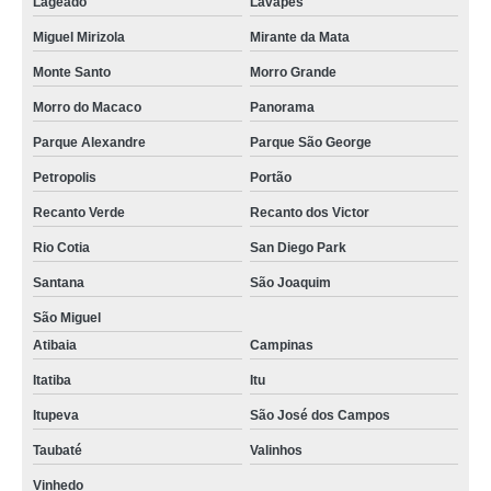
Lageado
Lavapés
Miguel Mirizola
Mirante da Mata
Monte Santo
Morro Grande
Morro do Macaco
Panorama
Parque Alexandre
Parque São George
Petropolis
Portão
Recanto Verde
Recanto dos Victor
Rio Cotia
San Diego Park
Santana
São Joaquim
São Miguel
Atibaia
Campinas
Itatiba
Itu
Itupeva
São José dos Campos
Taubaté
Valinhos
Vinhedo