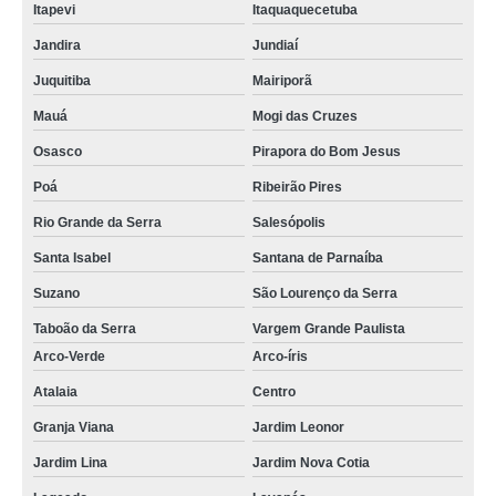
Itapevi
Itaquaquecetuba
Jandira
Jundiaí
Juquitiba
Mairiporã
Mauá
Mogi das Cruzes
Osasco
Pirapora do Bom Jesus
Poá
Ribeirão Pires
Rio Grande da Serra
Salesópolis
Santa Isabel
Santana de Parnaíba
Suzano
São Lourenço da Serra
Taboão da Serra
Vargem Grande Paulista
Arco-Verde
Arco-íris
Atalaia
Centro
Granja Viana
Jardim Leonor
Jardim Lina
Jardim Nova Cotia