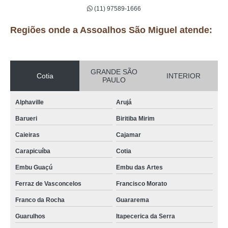
(11) 97589-1666
Regiões onde a Assoalhos São Miguel atende:
GRANDE SÃO
Cotia
INTERIOR
PAULO
Alphaville
Arujá
Barueri
Biritiba Mirim
Caieiras
Cajamar
Carapicuíba
Cotia
Embu Guaçú
Embu das Artes
Ferraz de Vasconcelos
Francisco Morato
Franco da Rocha
Guararema
Guarulhos
Itapecerica da Serra