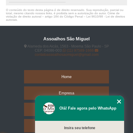
O conteúdo do texto desta página é de direito reservado. Sua reprodução, parcial ou
total, mesmo citando nossos links, é proibida sem a autorização do autor. Crime de
violação de direito autoral – artigo 184 do Código Penal –
Lei 9610/98 - Lei de direitos
autorais
.
Assoalhos São Miguel
Alameda dos Aicás, 1563 - Moema São Paulo - SP
CEP: 04086-003
(11) 97589-1666
contatoassoalhosaomiguel@gmail.com
Home
Empresa
Olá! Fale agora pelo WhatsApp
Missão
Serviços
Insira seu telefone