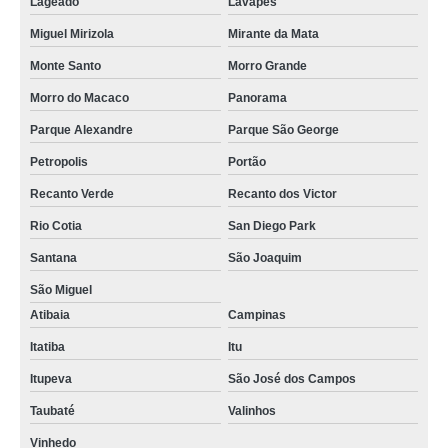
Lageado
Lavapés
Miguel Mirizola
Mirante da Mata
Monte Santo
Morro Grande
Morro do Macaco
Panorama
Parque Alexandre
Parque São George
Petropolis
Portão
Recanto Verde
Recanto dos Victor
Rio Cotia
San Diego Park
Santana
São Joaquim
São Miguel
Atibaia
Campinas
Itatiba
Itu
Itupeva
São José dos Campos
Taubaté
Valinhos
Vinhedo