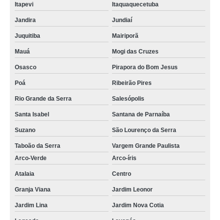
Itapevi
Itaquaquecetuba
Jandira
Jundiaí
Juquitiba
Mairiporã
Mauá
Mogi das Cruzes
Osasco
Pirapora do Bom Jesus
Poá
Ribeirão Pires
Rio Grande da Serra
Salesópolis
Santa Isabel
Santana de Parnaíba
Suzano
São Lourenço da Serra
Taboão da Serra
Vargem Grande Paulista
Arco-Verde
Arco-íris
Atalaia
Centro
Granja Viana
Jardim Leonor
Jardim Lina
Jardim Nova Cotia