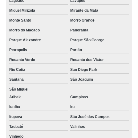
Lageado
Lavapés
Miguel Mirizola
Mirante da Mata
Monte Santo
Morro Grande
Morro do Macaco
Panorama
Parque Alexandre
Parque São George
Petropolis
Portão
Recanto Verde
Recanto dos Victor
Rio Cotia
San Diego Park
Santana
São Joaquim
São Miguel
Atibaia
Campinas
Itatiba
Itu
Itupeva
São José dos Campos
Taubaté
Valinhos
Vinhedo