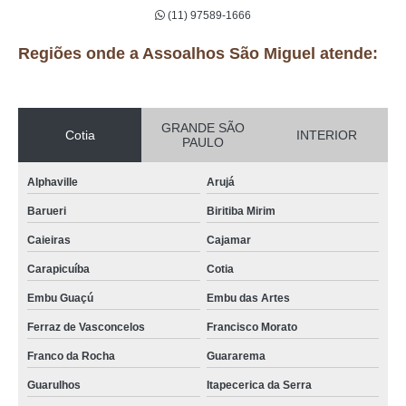
(11) 97589-1666
Regiões onde a Assoalhos São Miguel atende:
GRANDE SÃO
Cotia
INTERIOR
PAULO
Alphaville
Arujá
Barueri
Biritiba Mirim
Caieiras
Cajamar
Carapicuíba
Cotia
Embu Guaçú
Embu das Artes
Ferraz de Vasconcelos
Francisco Morato
Franco da Rocha
Guararema
Guarulhos
Itapecerica da Serra