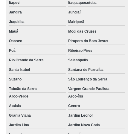
Itapevi
Itaquaquecetuba
Jandira
Jundiaí
Juquitiba
Mairiporã
Mauá
Mogi das Cruzes
Osasco
Pirapora do Bom Jesus
Poá
Ribeirão Pires
Rio Grande da Serra
Salesópolis
Santa Isabel
Santana de Parnaíba
Suzano
São Lourenço da Serra
Taboão da Serra
Vargem Grande Paulista
Arco-Verde
Arco-íris
Atalaia
Centro
Granja Viana
Jardim Leonor
Jardim Lina
Jardim Nova Cotia