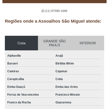
(11) 97589-1666
Regiões onde a Assoalhos São Miguel atende:
GRANDE SÃO
Cotia
INTERIOR
PAULO
Alphaville
Arujá
Barueri
Biritiba Mirim
Caieiras
Cajamar
Carapicuíba
Cotia
Embu Guaçú
Embu das Artes
Ferraz de Vasconcelos
Francisco Morato
Franco da Rocha
Guararema