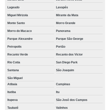
Lageado
Lavapés
Miguel Mirizola
Mirante da Mata
Monte Santo
Morro Grande
Morro do Macaco
Panorama
Parque Alexandre
Parque São George
Petropolis
Portão
Recanto Verde
Recanto dos Victor
Rio Cotia
San Diego Park
Santana
São Joaquim
São Miguel
Atibaia
Campinas
Itatiba
Itu
Itupeva
São José dos Campos
Taubaté
Valinhos