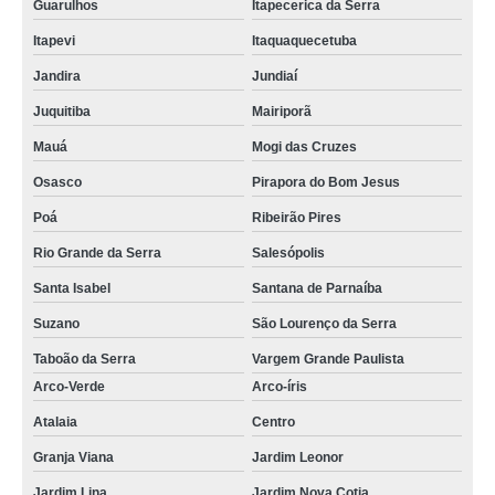
Guarulhos
Itapecerica da Serra
Itapevi
Itaquaquecetuba
Jandira
Jundiaí
Juquitiba
Mairiporã
Mauá
Mogi das Cruzes
Osasco
Pirapora do Bom Jesus
Poá
Ribeirão Pires
Rio Grande da Serra
Salesópolis
Santa Isabel
Santana de Parnaíba
Suzano
São Lourenço da Serra
Taboão da Serra
Vargem Grande Paulista
Arco-Verde
Arco-íris
Atalaia
Centro
Granja Viana
Jardim Leonor
Jardim Lina
Jardim Nova Cotia