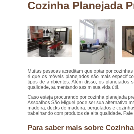
Cozinha Planejada 
Pergolados
de madeira
Pergolados
em madeira
Pisos de
madeira
Raspagem
de pisos de
madeira
Muitas pessoas acreditam que optar por cozinhas
Restauraçã
é que os móveis planejados são mais específico
de pisos de
tipos de ambientes. Além disso, os planejados 
madeira
qualidade, aumentando assim sua vida útil.
Caso esteja procurando por cozinha planejada p
Assoalhos São Miguel pode ser sua alternativa mai
madeira, decks de madeira, pergolados e cozinh
trabalhando com produtos de alta qualidade. Fale
Para saber mais sobre Cozinh