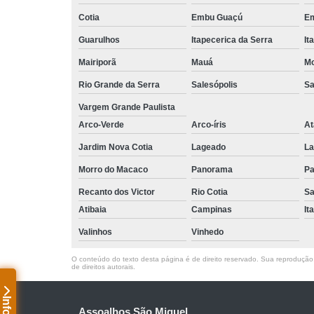
Cotia
Embu Guaçú
Em
Guarulhos
Itapecerica da Serra
It
Mairiporã
Mauá
Mo
Rio Grande da Serra
Salesópolis
Sa
Vargem Grande Paulista
Arco-Verde
Arco-íris
At
Jardim Nova Cotia
Lageado
La
Morro do Macaco
Panorama
Pa
Recanto dos Victor
Rio Cotia
Sa
Atibaia
Campinas
It
Valinhos
Vinhedo
O conteúdo do texto desta página é de direito reservado. Sua reprodução, 
de direitos autorais
.
Assoalhos São Miguel