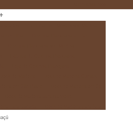
(11) 97589-1666
anejados
Cozinha com Móveis sob Medida
da com Ilha
Cozinha Planejada em Sp
Cozinha Planejada sob Medida
s
Fábrica de Cozinha Planejada
da
Loja de Cozinha Planejada
Deck de Madeira
Deck de Madeira Cumaru
deira em São Paulo
Deck de Madeira em Sp
Deck de Madeira para Banheiro
eira para Sacada
Deck de Madeira para Spa
Madeira sob Medida
Deck com Pergolado
uaçú
ra
Deck em Madeira com Pergolado