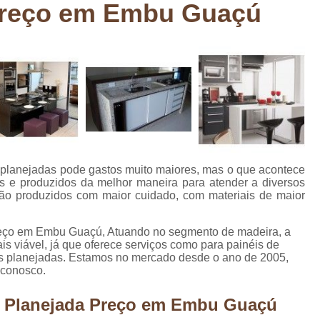
Preço em Embu Guaçú
Deck em Madeira Cumaru
Deck
Deck Madeira para Sacada
Deck Modul
Deck para Sacada
Empre
Marcenaria com Móveis Planejados
Marcenaria de Personalização de P
Marcenaria de Planejado para Residência
Marcenaria de Planejados em Sp
M
 planejadas pode gastos muito maiores, mas o que acontece
o
Marcenaria de Planejados para Quarto
s e produzidos da melhor maneira para atender a diversos
são produzidos com maior cuidado, com materiais de maior
Empresa de Móveis Planejados
Loja d
Móveis Planejados em São Pa
reço em Embu Guaçú, Atuando no segmento de madeira, a
s viável, já que oferece serviços como para painéis de
Móveis Planejados para Apartament
as planejadas. Estamos no mercado desde o ano de 2005,
 conosco.
Móveis Planejados para Quarto de 
Móveis Planejados para Sala de Jant
a Planejada Preço em Embu Guaçú