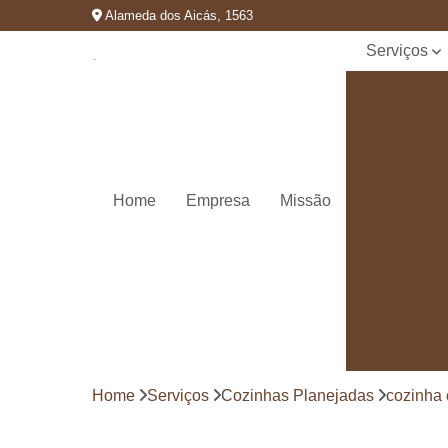
Alameda dos Aicás, 1563
Serviços
Cozinhas
planejadas
Decks de
madeira
Decks de
Home
Empresa
Missão
madeiras
Marcenaria
de
planejados
Móvel
planejado
Painéis de
madeira
Home
Serviços
Cozinhas Planejadas
cozinha
Pergolado
decorado