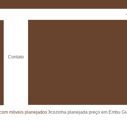
Cozinha com Ilha
Cozinha com Móveis Pl
Cozinha Planejada
Cozinha Planeja
Cozinha Planejada em São Paulo
Empresas de Cozinhas Planejada
Contato
Fabricante de Cozinha Planeja
Loja de Móveis Planejados para Cozinha
Deck de Madeira de Demolição
Deck de Ma
Deck de Madeira para Banheira
Deck de Madeira para Piscina
Deck de Mad
Deck de Madeira para Varanda
Deck de 
 com móveis planejados
cozinha planejada preço em Embu G
Deck e Pergolado
Deck em Madei