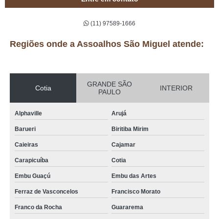
(11) 97589-1666
Regiões onde a Assoalhos São Miguel atende:
GRANDE SÃO
Cotia
INTERIOR
PAULO
Alphaville
Arujá
Barueri
Biritiba Mirim
Caieiras
Cajamar
Carapicuíba
Cotia
Embu Guaçú
Embu das Artes
Ferraz de Vasconcelos
Francisco Morato
Franco da Rocha
Guararema