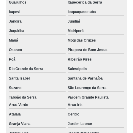
Guarulhos
Itapecerica da Serra
Itapevi
Itaquaquecetuba
Jandira
Jundiaí
Juquitiba
Mairiporã
Mauá
Mogi das Cruzes
Osasco
Pirapora do Bom Jesus
Poá
Ribeirão Pires
Rio Grande da Serra
Salesópolis
Santa Isabel
Santana de Parnaíba
Suzano
São Lourenço da Serra
Taboão da Serra
Vargem Grande Paulista
Arco-Verde
Arco-íris
Atalaia
Centro
Granja Viana
Jardim Leonor