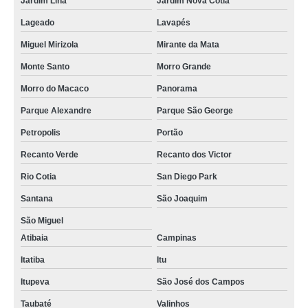
Jardim Lina
Jardim Nova Cotia
Lageado
Lavapés
Miguel Mirizola
Mirante da Mata
Monte Santo
Morro Grande
Morro do Macaco
Panorama
Parque Alexandre
Parque São George
Petropolis
Portão
Recanto Verde
Recanto dos Victor
Rio Cotia
San Diego Park
Santana
São Joaquim
São Miguel
Atibaia
Campinas
Itatiba
Itu
Itupeva
São José dos Campos
Taubaté
Valinhos