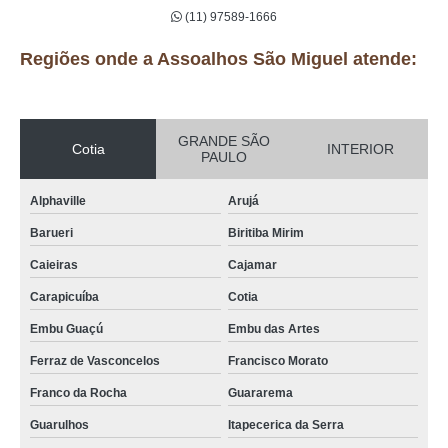
(11) 97589-1666
Regiões onde a Assoalhos São Miguel atende:
GRANDE SÃO
Cotia
INTERIOR
PAULO
Alphaville
Arujá
Barueri
Biritiba Mirim
Caieiras
Cajamar
Carapicuíba
Cotia
Embu Guaçú
Embu das Artes
Ferraz de Vasconcelos
Francisco Morato
Franco da Rocha
Guararema
Guarulhos
Itapecerica da Serra