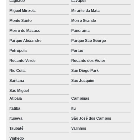
Lageado
Lavapés
Miguel Mirizola
Mirante da Mata
Monte Santo
Morro Grande
Morro do Macaco
Panorama
Parque Alexandre
Parque São George
Petropolis
Portão
Recanto Verde
Recanto dos Victor
Rio Cotia
San Diego Park
Santana
São Joaquim
São Miguel
Atibaia
Campinas
Itatiba
Itu
Itupeva
São José dos Campos
Taubaté
Valinhos
Vinhedo