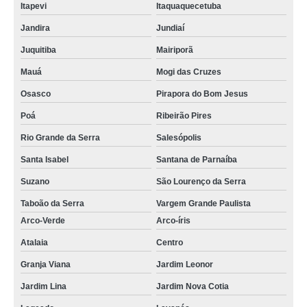
Itapevi
Itaquaquecetuba
Jandira
Jundiaí
Juquitiba
Mairiporã
Mauá
Mogi das Cruzes
Osasco
Pirapora do Bom Jesus
Poá
Ribeirão Pires
Rio Grande da Serra
Salesópolis
Santa Isabel
Santana de Parnaíba
Suzano
São Lourenço da Serra
Taboão da Serra
Vargem Grande Paulista
Arco-Verde
Arco-íris
Atalaia
Centro
Granja Viana
Jardim Leonor
Jardim Lina
Jardim Nova Cotia