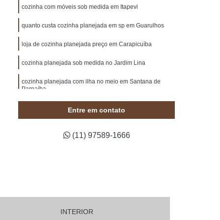
e Madeira
Painel de Madeira de Demolição
cozinha com móveis sob medida em Itapevi
de Madeira em Sp
Painel de Madeira Maciça
quanto custa cozinha planejada em sp em Guarulhos
na
Painel de Madeira para Jardim
loja de cozinha planejada preço em Carapicuíba
Painel de Madeira para Quarto
cozinha planejada sob medida no Jardim Lina
deira para Tv
Painel de Madeira sob Medida
cozinha planejada com ilha no meio em Santana de
lado de Madeira Decorado para Casamento
Parnaíba
Pergolado Decorado com Flores
Entre em contato
s
Pergolado Decorado com Voal
(11) 97589-1666
Pergolado Decorado para Boda
to
Pergolado Decorado para Festa
agismo
Pergolado de Madeira
Pergolado de Madeira de Demolição
ulo
Pergolado de Madeira em Sp
INTERIOR