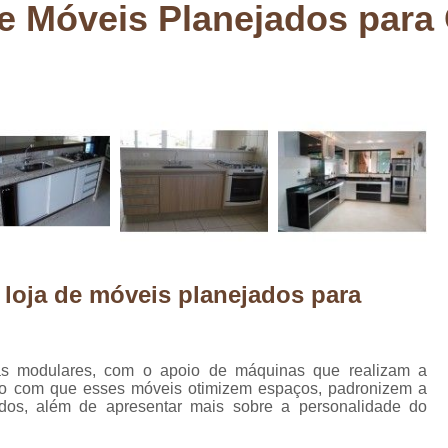
e Móveis Planejados para
Deck em Madeira Cumaru
Deck
Deck Madeira para Sacada
Deck Modul
Deck para Sacada
Empre
Marcenaria com Móveis Planejados
Marcenaria de Personalização de P
Marcenaria de Planejado para Residência
Marcenaria de Planejados em Sp
M
o
Marcenaria de Planejados para Quarto
Empresa de Móveis Planejados
Loja d
 loja de móveis planejados para
Móveis Planejados em São Pa
Móveis Planejados para Apartament
as modulares, com o apoio de máquinas que realizam a
Móveis Planejados para Quarto de 
do com que esses móveis otimizem espaços, padronizem a
dos, além de apresentar mais sobre a personalidade do
Móveis Planejados para Sala de Jant