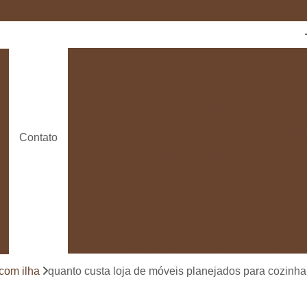
Cozinha com Ilha
Cozinha com Móveis Pl
Cozinha Planejada
Cozinha Planeja
Cozinha Planejada em São Paulo
Empresas de Cozinhas Planejada
Contato
Fabricante de Cozinha Planeja
Loja de Móveis Planejados para Cozinha
Deck de Madeira de Demolição
Deck de Ma
Deck de Madeira para Banheira
Deck de Madeira para Piscina
Deck de Mad
Deck de Madeira para Varanda
Deck de 
com ilha
quanto custa loja de móveis planejados para cozinh
Deck e Pergolado
Deck em Madei