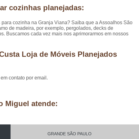
Móveis Planejados Residênciais
Painel d
ar cozinhas planejadas:
Painel de Madeira em São Paulo
Painel 
s para cozinha na Granja Viana? Saiba que a Assoalhos São
Painel de Madeira para área Exter
ramo de madeira, por exemplo, pergolados, decks de
iços. Buscamos cada vez mais nos aprimorarmos em nossos
Painel de Madeira para Parede
Painel de Madeira para Sala
Painel de Ma
Custa Loja de Móveis Planejados
Pergolado de Madeira Decorado
Pergo
Pergolado Decorado Casamento
Pergolado Decorado com Planta
 em contato por email.
Pergolado Decorado de Madeira
Pergolado Decorado para Casamen
o Miguel atende:
Pergolado Decorado para Pais
Pergolado de Madeira Cumaru
Pergolado de Madeira em São Pa
GRANDE SÃO PAULO