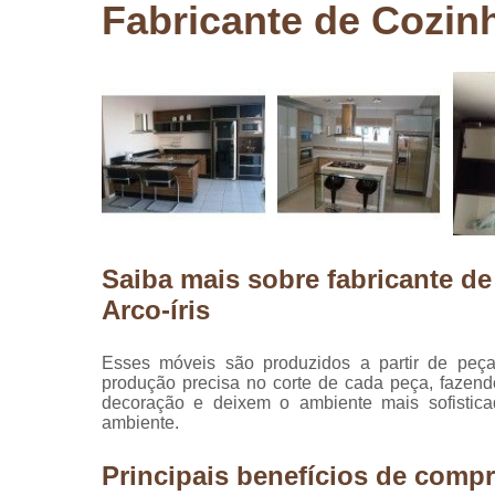
Fabricante de Cozinh
Pergolados
de madeira
Pergolados
em madeira
Pisos de
madeira
Raspagem
de pisos de
madeira
Saiba mais sobre fabricante d
Restauraçã
de pisos de
Arco-íris
madeira
Esses móveis são produzidos a partir de peç
produção precisa no corte de cada peça, fazen
decoração e deixem o ambiente mais sofistica
ambiente.
Principais benefícios de compr