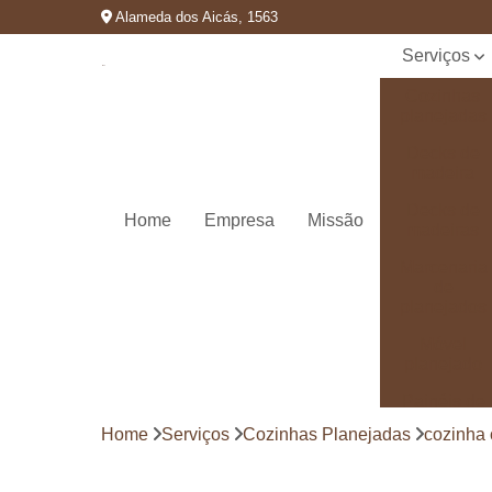
Alameda dos Aicás, 1563
Serviços
Cozinhas
planejadas
Decks de
madeira
Decks de
Home
Empresa
Missão
madeiras
Marcenaria
de
planejados
Móvel
planejado
Painéis de
madeira
Home
Serviços
Cozinhas Planejadas
cozinha 
Pergolado
decorado