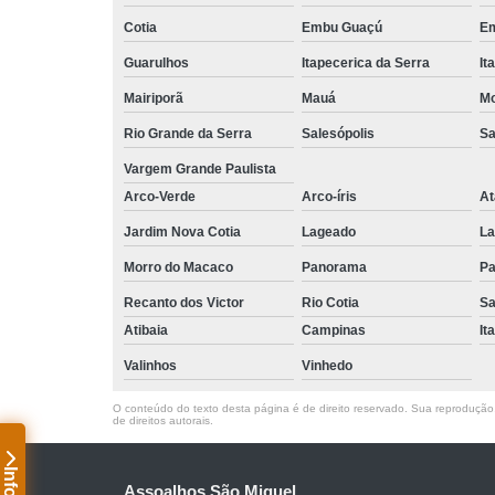
Cotia
Embu Guaçú
Em
Guarulhos
Itapecerica da Serra
It
Mairiporã
Mauá
Mo
Rio Grande da Serra
Salesópolis
Sa
Vargem Grande Paulista
Arco-Verde
Arco-íris
At
Jardim Nova Cotia
Lageado
La
Morro do Macaco
Panorama
Pa
Recanto dos Victor
Rio Cotia
Sa
Atibaia
Campinas
It
Valinhos
Vinhedo
O conteúdo do texto desta página é de direito reservado. Sua reprodução, 
de direitos autorais
.
Assoalhos São Miguel