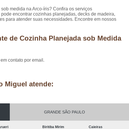
Móveis Planejados Residênciais
Painel d
 sob medida na Arco-íris? Confira os serviços
Painel de Madeira em São Paulo
Painel 
 pode encontrar cozinhas planejadas, decks de madeira,
ções para atender suas necessidades. Encontre em nossos
Painel de Madeira para área Exter
Painel de Madeira para Parede
nte de Cozinha Planejada sob Medida
Painel de Madeira para Sala
Painel de Ma
Pergolado de Madeira Decorado
Pergo
 em contato por email.
Pergolado Decorado Casamento
Pergolado Decorado com Planta
Pergolado Decorado de Madeira
o Miguel atende:
Pergolado Decorado para Casamen
Pergolado Decorado para Pais
Pergolado de Madeira Cumaru
GRANDE SÃO PAULO
Pergolado de Madeira em São Pa
rueri
Biritiba Mirim
Caieiras