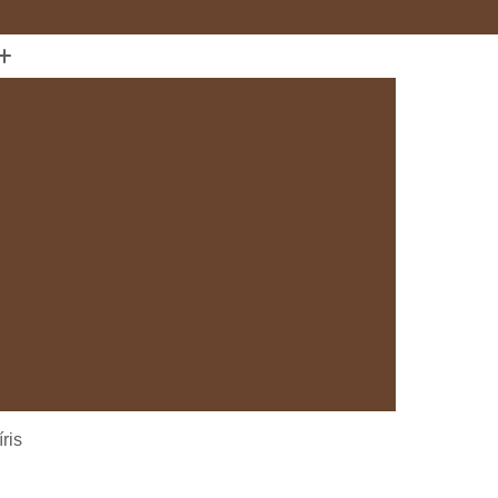
(11) 97589-1666
anejados
Cozinha com Móveis sob Medida
da com Ilha
Cozinha Planejada em Sp
Cozinha Planejada sob Medida
s
Fábrica de Cozinha Planejada
da
Loja de Cozinha Planejada
Deck de Madeira
Deck de Madeira Cumaru
deira em São Paulo
Deck de Madeira em Sp
Deck de Madeira para Banheiro
eira para Sacada
Deck de Madeira para Spa
Madeira sob Medida
Deck com Pergolado
ris
ra
Deck em Madeira com Pergolado