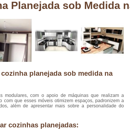
a Planejada sob Medida na
Deck em Madeira Cumaru
Deck
Deck Madeira para Sacada
Deck Modul
Deck para Sacada
Empre
Marcenaria com Móveis Planejados
Marcenaria de Personalização de P
Marcenaria de Planejado para Residência
Marcenaria de Planejados em Sp
M
e cozinha planejada sob medida na
o
Marcenaria de Planejados para Quarto
Empresa de Móveis Planejados
Loja d
Móveis Planejados em São Pa
as modulares, com o apoio de máquinas que realizam a
do com que esses móveis otimizem espaços, padronizem a
Móveis Planejados para Apartament
dos, além de apresentar mais sobre a personalidade do
Móveis Planejados para Quarto de 
Móveis Planejados para Sala de Jant
ar cozinhas planejadas: