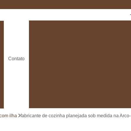
Cozinha com Ilha
Cozinha com Móveis Pl
Cozinha Planejada
Cozinha Planeja
Cozinha Planejada em São Paulo
Empresas de Cozinhas Planejada
Contato
Fabricante de Cozinha Planeja
Loja de Móveis Planejados para Cozinha
Deck de Madeira de Demolição
Deck de Ma
Deck de Madeira para Banheira
Deck de Madeira para Piscina
Deck de Mad
Deck de Madeira para Varanda
Deck de 
com ilha
fabricante de cozinha planejada sob medida na Arco-í
Deck e Pergolado
Deck em Madei