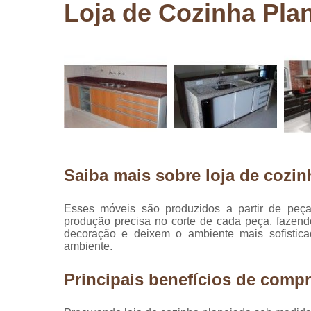
Loja de Cozinha Pla
Pergolados
de madeira
Pergolados
em madeira
Pisos de
madeira
Raspagem
de pisos de
madeira
Saiba mais sobre loja de cozi
Restauraçã
de pisos de
madeira
Esses móveis são produzidos a partir de peç
produção precisa no corte de cada peça, fazen
decoração e deixem o ambiente mais sofistica
ambiente.
Principais benefícios de compr