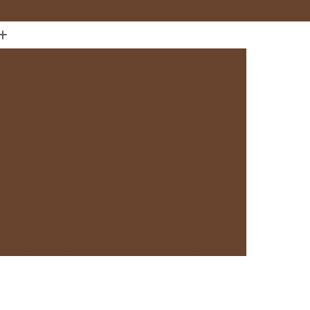
(11) 97589-1666
anejados
Cozinha com Móveis sob Medida
da com Ilha
Cozinha Planejada em Sp
Cozinha Planejada sob Medida
s
Fábrica de Cozinha Planejada
da
Loja de Cozinha Planejada
Deck de Madeira
Deck de Madeira Cumaru
deira em São Paulo
Deck de Madeira em Sp
Deck de Madeira para Banheiro
eira para Sacada
Deck de Madeira para Spa
Madeira sob Medida
Deck com Pergolado
ra
Deck em Madeira com Pergolado