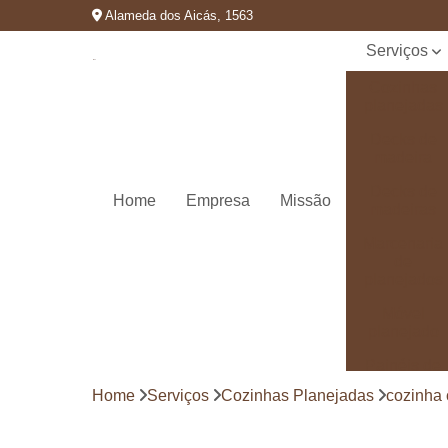
Alameda dos Aicás, 1563
Serviços
Cozinhas
planejadas
Decks de
madeira
Decks de
Home
Empresa
Missão
madeiras
Marcenaria
de
planejados
Móvel
planejado
Painéis de
madeira
Home
Serviços
Cozinhas Planejadas
cozinha 
Pergolado
decorado