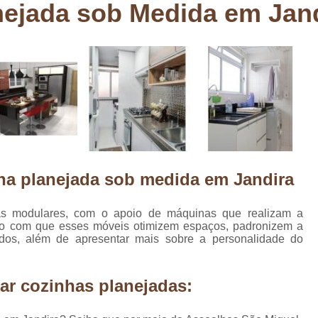
nejada sob Medida em Jan
Deck em Madeira Cumaru
Deck
Deck Madeira para Sacada
Deck Modul
Deck para Sacada
Empre
Marcenaria com Móveis Planejados
Marcenaria de Personalização de P
Marcenaria de Planejado para Residência
Marcenaria de Planejados em Sp
M
nha planejada sob medida em Jandira
o
Marcenaria de Planejados para Quarto
Empresa de Móveis Planejados
Loja d
as modulares, com o apoio de máquinas que realizam a
do com que esses móveis otimizem espaços, padronizem a
Móveis Planejados em São Pa
dos, além de apresentar mais sobre a personalidade do
Móveis Planejados para Apartament
Móveis Planejados para Quarto de 
ar cozinhas planejadas:
Móveis Planejados para Sala de Jant