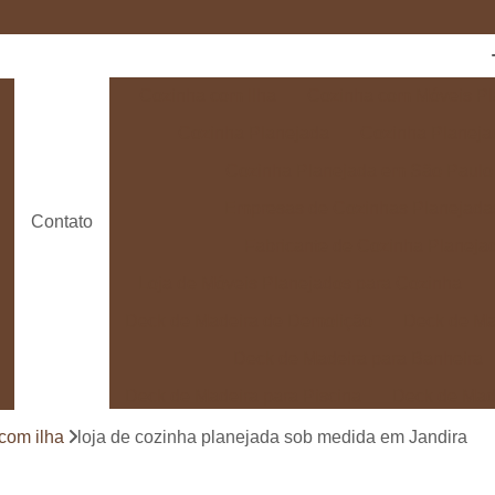
Cozinha com Ilha
Cozinha com Móveis Pl
Cozinha Planejada
Cozinha Planeja
Cozinha Planejada em São Paulo
Empresas de Cozinhas Planejada
Contato
Fabricante de Cozinha Planeja
Loja de Móveis Planejados para Cozinha
Deck de Madeira de Demolição
Deck de Ma
Deck de Madeira para Banheira
Deck de Madeira para Piscina
Deck de Mad
Deck de Madeira para Varanda
Deck de 
com ilha
loja de cozinha planejada sob medida em Jandira
Deck e Pergolado
Deck em Madei