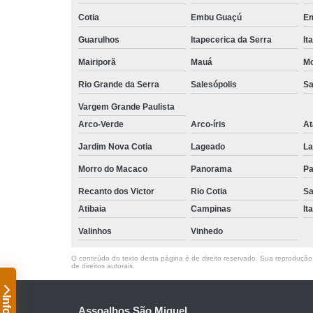
Cotia
Embu Guaçú
Em
Guarulhos
Itapecerica da Serra
It
Mairiporã
Mauá
Mo
Rio Grande da Serra
Salesópolis
Sa
Vargem Grande Paulista
Arco-Verde
Arco-íris
At
Jardim Nova Cotia
Lageado
La
Morro do Macaco
Panorama
Pa
Recanto dos Victor
Rio Cotia
Sa
Atibaia
Campinas
It
Valinhos
Vinhedo
O conteúdo do texto desta página é de direito reservado. Sua reprodução, 
de direitos autorais
.
Assoalhos São Miguel