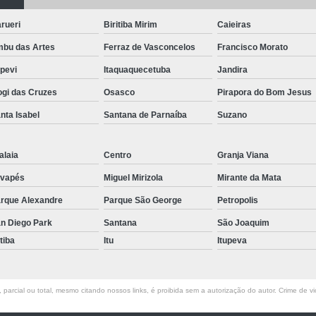
Pergolado de Madeira Maciça
Per
Pergolado de Madeira para Corredor
rueri
Biritiba Mirim
Caieiras
bu das Artes
Ferraz de Vasconcelos
Pergolado de Madeira para Jardim
Francisco Morato
apevi
Itaquaquecetuba
Jandira
Pergolado de Madeira sob Medida
gi das Cruzes
Osasco
Pirapora do Bom Jesus
Pergolado de Madeira na Parede
P
nta Isabel
Santana de Parnaíba
Suzano
Pergolado de Madeira para Casamento
Pergolado de Madeira para Festa
Per
alaia
Centro
Granja Viana
Pergolado de Madeira para Varanda
Perg
vapés
Miguel Mirizola
Mirante da Mata
Pergolado para Jardim
Pergola
rque Alexandre
Parque São George
Petropolis
Piso de Madeira de Demolição
Piso de Ma
n Diego Park
Santana
São Joaquim
Piso de Madeira para área Exter
atiba
Itu
Itupeva
Piso de Madeira para Jardim
Piso de Made
Piso de Madeira para Varanda
Piso de 
parcial ou total, mesmo citando nossos links, é proibida sem a autorização do autor. Crime de vi
Raspagem de Piso de Madeira Area Externa