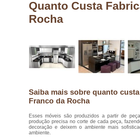
Quanto Custa Fabric
Pergolados
de madeira
Rocha
Pergolados
em madeira
Pisos de
madeira
Raspagem
de pisos de
madeira
Restauraçã
de pisos de
madeira
Saiba mais sobre quanto custa
Franco da Rocha
Esses móveis são produzidos a partir de peç
produção precisa no corte de cada peça, fazen
decoração e deixem o ambiente mais sofistica
ambiente.