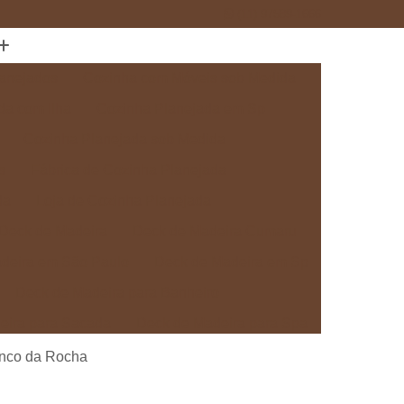
(11) 97589-1666
anejados
Cozinha com Móveis sob Medida
da com Ilha
Cozinha Planejada em Sp
Cozinha Planejada sob Medida
s
Fábrica de Cozinha Planejada
da
Loja de Cozinha Planejada
Deck de Madeira
Deck de Madeira Cumaru
deira em São Paulo
Deck de Madeira em Sp
Deck de Madeira para Banheiro
eira para Sacada
Deck de Madeira para Spa
Madeira sob Medida
Deck com Pergolado
anco da Rocha
ra
Deck em Madeira com Pergolado