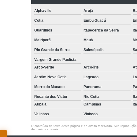
Alphaville
Arujá
Ba
Cotia
Embu Guaçú
Em
Guarulhos
Itapecerica da Serra
It
Mairiporã
Mauá
Mo
Rio Grande da Serra
Salesópolis
Sa
Vargem Grande Paulista
Arco-Verde
Arco-íris
At
Jardim Nova Cotia
Lageado
La
Morro do Macaco
Panorama
Pa
Recanto dos Victor
Rio Cotia
Sa
Atibaia
Campinas
It
Valinhos
Vinhedo
O conteúdo do texto desta página é de direito reservado. Sua reprodução, 
de direitos autorais
.