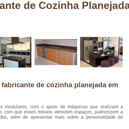
ante de Cozinha Planejad
Deck em Madeira Cumaru
Deck
Deck Madeira para Sacada
Deck Modul
Deck para Sacada
Empre
Marcenaria com Móveis Planejados
Marcenaria de Personalização de P
Marcenaria de Planejado para Residência
Marcenaria de Planejados em Sp
M
o
Marcenaria de Planejados para Quarto
Empresa de Móveis Planejados
Loja d
 fabricante de cozinha planejada em
Móveis Planejados em São Pa
Móveis Planejados para Apartament
as modulares, com o apoio de máquinas que realizam a
Móveis Planejados para Quarto de 
do com que esses móveis otimizem espaços, padronizem a
dos, além de apresentar mais sobre a personalidade do
Móveis Planejados para Sala de Jant