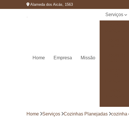
Alameda dos Aicás, 1563
Serviços
Cozinhas
planejadas
Decks de
madeira
Decks de
Home
Empresa
Missão
madeiras
Marcenaria
de
planejados
Móvel
planejado
Painéis de
madeira
Home
Serviços
Cozinhas Planejadas
cozinha 
Pergolado
decorado