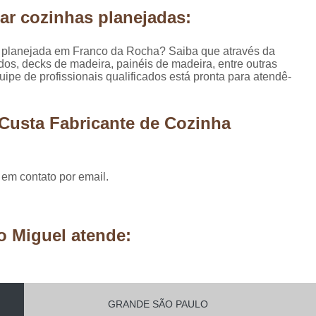
Móveis Planejados Residênciais
Painel d
ar cozinhas planejadas:
Painel de Madeira em São Paulo
Painel 
a planejada em Franco da Rocha? Saiba que através da
Painel de Madeira para área Exter
dos, decks de madeira, painéis de madeira, entre outras
pe de profissionais qualificados está pronta para atendê-
Painel de Madeira para Parede
Painel de Madeira para Sala
Painel de Ma
Custa Fabricante de Cozinha
Pergolado de Madeira Decorado
Pergo
Pergolado Decorado Casamento
Pergolado Decorado com Planta
 em contato por email.
Pergolado Decorado de Madeira
Pergolado Decorado para Casamen
o Miguel atende:
Pergolado Decorado para Pais
Pergolado de Madeira Cumaru
Pergolado de Madeira em São Pa
GRANDE SÃO PAULO