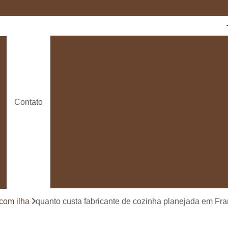
Cozinha com Ilha
Cozinha com Móveis Pl
Cozinha Planejada
Cozinha Planeja
Cozinha Planejada em São Paulo
Empresas de Cozinhas Planejada
Contato
Fabricante de Cozinha Planeja
Loja de Móveis Planejados para Cozinha
Deck de Madeira de Demolição
Deck de Ma
Deck de Madeira para Banheira
Deck de Madeira para Piscina
Deck de Mad
Deck de Madeira para Varanda
Deck de 
com ilha
quanto custa fabricante de cozinha planejada em Fr
Deck e Pergolado
Deck em Madei