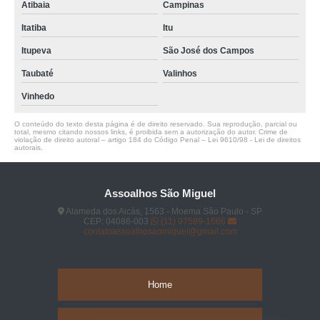
Atibaia
Campinas
Itatiba
Itu
Itupeva
São José dos Campos
Taubaté
Valinhos
Vinhedo
O conteúdo do texto desta página é de direito reservado. Sua reprodução, parcial ou
total, mesmo citando nossos links, é proibida sem a autorização do autor. Crime de
violação de direito autoral – artigo 184 do Código Penal –
Lei 9610/98 - Lei de direitos
autorais
.
Assoalhos São Miguel
Alameda dos Aicás, 1563 - Moema São Paulo - SP
CEP: 04086-003
(11) 97589-1666
contatoassoalhosaomiguel@gmail.com
Home