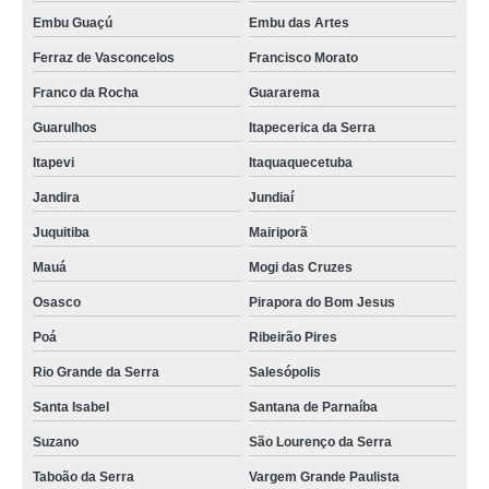
Embu Guaçú
Embu das Artes
Ferraz de Vasconcelos
Francisco Morato
Franco da Rocha
Guararema
Guarulhos
Itapecerica da Serra
Itapevi
Itaquaquecetuba
Jandira
Jundiaí
Juquitiba
Mairiporã
Mauá
Mogi das Cruzes
Osasco
Pirapora do Bom Jesus
Poá
Ribeirão Pires
Rio Grande da Serra
Salesópolis
Santa Isabel
Santana de Parnaíba
Suzano
São Lourenço da Serra
Taboão da Serra
Vargem Grande Paulista