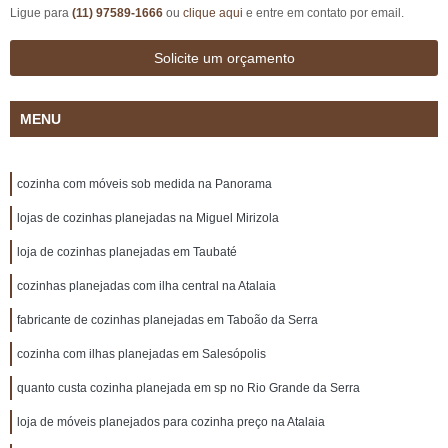
Ligue para
(11) 97589-1666
ou
clique aqui
e entre em contato por email.
Solicite um orçamento
MENU
cozinha com móveis sob medida na Panorama
lojas de cozinhas planejadas na Miguel Mirizola
loja de cozinhas planejadas em Taubaté
cozinhas planejadas com ilha central na Atalaia
fabricante de cozinhas planejadas em Taboão da Serra
cozinha com ilhas planejadas em Salesópolis
quanto custa cozinha planejada em sp no Rio Grande da Serra
loja de móveis planejados para cozinha preço na Atalaia