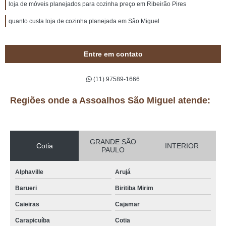
loja de móveis planejados para cozinha preço em Ribeirão Pires
quanto custa loja de cozinha planejada em São Miguel
Entre em contato
(11) 97589-1666
Regiões onde a Assoalhos São Miguel atende:
GRANDE SÃO
Cotia
INTERIOR
PAULO
Alphaville
Arujá
Barueri
Biritiba Mirim
Caieiras
Cajamar
Carapicuíba
Cotia