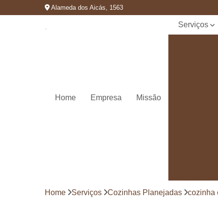
Alameda dos Aicás, 1563
Serviços
Cozinhas
planejadas
Decks de
madeira
Decks de
Home
Empresa
Missão
madeiras
Marcenaria
de
planejados
Móvel
planejado
Painéis de
madeira
Home
Serviços
Cozinhas Planejadas
cozinha 
Pergolado
decorado