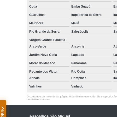
Cotia
Embu Guaçú
Em
Guarulhos
Itapecerica da Serra
It
Mairiporã
Mauá
Mo
Rio Grande da Serra
Salesópolis
Sa
Vargem Grande Paulista
Arco-Verde
Arco-íris
At
Jardim Nova Cotia
Lageado
La
Morro do Macaco
Panorama
Pa
Recanto dos Victor
Rio Cotia
Sa
Atibaia
Campinas
It
Valinhos
Vinhedo
O conteúdo do texto desta página é de direito reservado. Sua reprodução, 
de direitos autorais
.
Assoalhos São Miguel