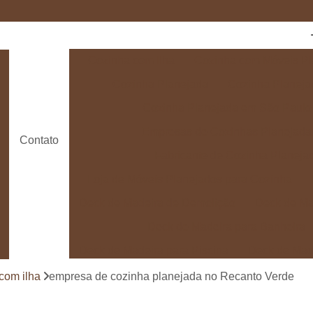
Cozinha com Ilha
Cozinha com Móveis Pl
Cozinha Planejada
Cozinha Planeja
Cozinha Planejada em São Paulo
Empresas de Cozinhas Planejada
Contato
Fabricante de Cozinha Planeja
Loja de Móveis Planejados para Cozinha
Deck de Madeira de Demolição
Deck de Ma
Deck de Madeira para Banheira
Deck de Madeira para Piscina
Deck de Mad
Deck de Madeira para Varanda
Deck de 
com ilha
empresa de cozinha planejada no Recanto Verde
Deck e Pergolado
Deck em Madei