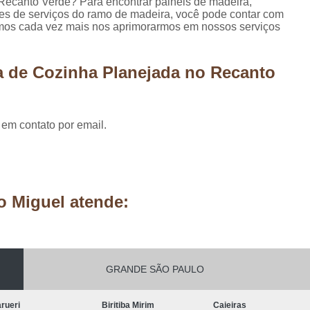
Recanto Verde? Para encontrar painéis de madeira,
Móveis Planejados Residênciais
Painel d
ões de serviços do ramo de madeira, você pode contar com
amos cada vez mais nos aprimorarmos em nossos serviços
Painel de Madeira em São Paulo
Painel 
Painel de Madeira para área Exter
a de Cozinha Planejada no Recanto
Painel de Madeira para Parede
Painel de Madeira para Sala
Painel de Ma
Pergolado de Madeira Decorado
Pergo
 em contato por email.
Pergolado Decorado Casamento
Pergolado Decorado com Planta
Pergolado Decorado de Madeira
o Miguel atende:
Pergolado Decorado para Casamen
Pergolado Decorado para Pais
Pergolado de Madeira Cumaru
GRANDE SÃO PAULO
Pergolado de Madeira em São Pa
rueri
Biritiba Mirim
Caieiras