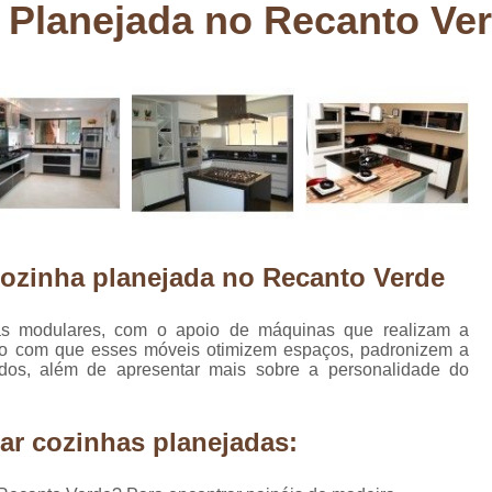
 Planejada no Recanto Ve
Deck em Madeira Cumaru
Deck
Deck Madeira para Sacada
Deck Modul
Deck para Sacada
Empre
Marcenaria com Móveis Planejados
Marcenaria de Personalização de P
Marcenaria de Planejado para Residência
Marcenaria de Planejados em Sp
M
ozinha planejada no Recanto Verde
o
Marcenaria de Planejados para Quarto
Empresa de Móveis Planejados
Loja d
as modulares, com o apoio de máquinas que realizam a
do com que esses móveis otimizem espaços, padronizem a
Móveis Planejados em São Pa
dos, além de apresentar mais sobre a personalidade do
Móveis Planejados para Apartament
Móveis Planejados para Quarto de 
ar cozinhas planejadas:
Móveis Planejados para Sala de Jant