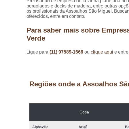
Precisando de empresa de cozinha planejada no 
pergolados e decks de madeira, entre outras opç
os profissionais da Assoalhos São Miguel. Busc
oferecidos, entre em contato.
Para saber mais sobre Empres
Verde
Ligue para
(11) 97589-1666
ou
clique aqui
e entre
Regiões onde a Assoalhos Sã
Cotia
Alphaville
Arujá
Ba