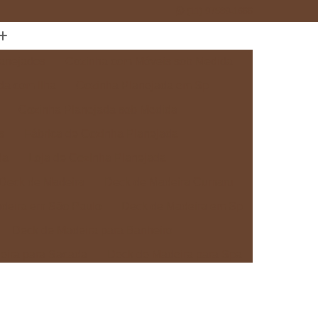
(11) 97589-1666
anejados
Cozinha com Móveis sob Medida
da com Ilha
Cozinha Planejada em Sp
Cozinha Planejada sob Medida
s
Fábrica de Cozinha Planejada
da
Loja de Cozinha Planejada
Deck de Madeira
Deck de Madeira Cumaru
deira em São Paulo
Deck de Madeira em Sp
Deck de Madeira para Banheiro
eira para Sacada
Deck de Madeira para Spa
Madeira sob Medida
Deck com Pergolado
ra
Deck em Madeira com Pergolado