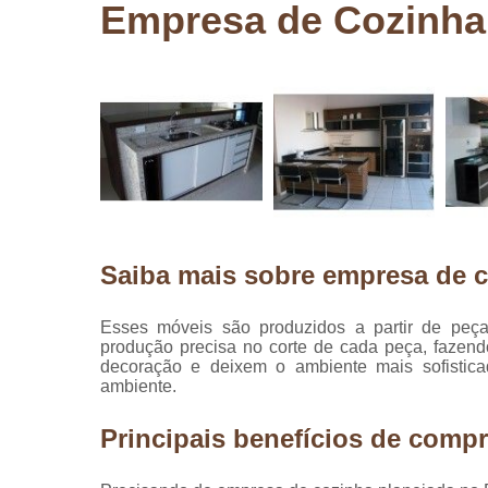
Empresa de Cozinha
Pergolados
de madeira
Pergolados
em madeira
Pisos de
madeira
Raspagem
de pisos de
madeira
Saiba mais sobre empresa de c
Restauraçã
de pisos de
madeira
Esses móveis são produzidos a partir de peç
produção precisa no corte de cada peça, fazen
decoração e deixem o ambiente mais sofistica
ambiente.
Principais benefícios de compr