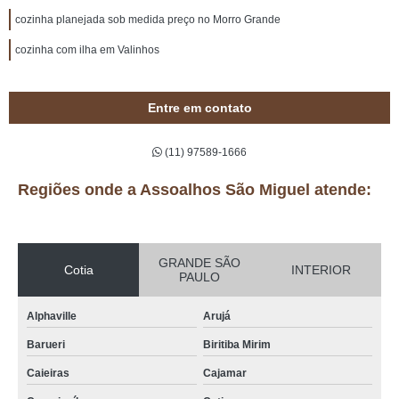
cozinha planejada sob medida preço no Morro Grande
cozinha com ilha em Valinhos
Entre em contato
(11) 97589-1666
Regiões onde a Assoalhos São Miguel atende:
GRANDE SÃO
Cotia
INTERIOR
PAULO
Alphaville
Arujá
Barueri
Biritiba Mirim
Caieiras
Cajamar