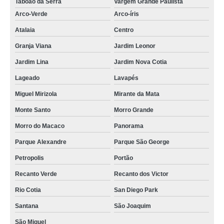
Taboão da Serra
Vargem Grande Paulista
Arco-Verde
Arco-íris
Atalaia
Centro
Granja Viana
Jardim Leonor
Jardim Lina
Jardim Nova Cotia
Lageado
Lavapés
Miguel Mirizola
Mirante da Mata
Monte Santo
Morro Grande
Morro do Macaco
Panorama
Parque Alexandre
Parque São George
Petropolis
Portão
Recanto Verde
Recanto dos Victor
Rio Cotia
San Diego Park
Santana
São Joaquim
São Miguel