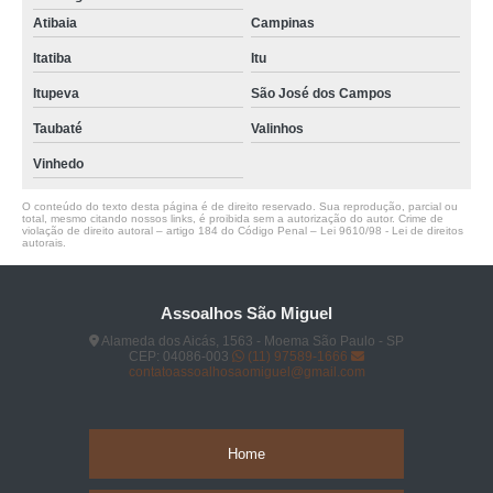
Atibaia
Campinas
Itatiba
Itu
Itupeva
São José dos Campos
Taubaté
Valinhos
Vinhedo
O conteúdo do texto desta página é de direito reservado. Sua reprodução, parcial ou
total, mesmo citando nossos links, é proibida sem a autorização do autor. Crime de
violação de direito autoral – artigo 184 do Código Penal –
Lei 9610/98 - Lei de direitos
autorais
.
Assoalhos São Miguel
Alameda dos Aicás, 1563 - Moema São Paulo - SP
CEP: 04086-003
(11) 97589-1666
contatoassoalhosaomiguel@gmail.com
Home