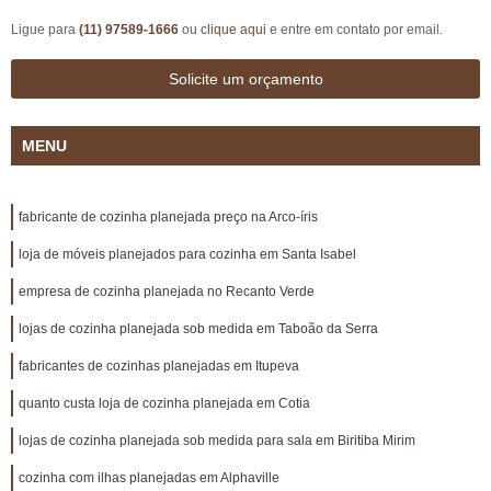
Ligue para
(11) 97589-1666
ou
clique aqui
e entre em contato por email.
Solicite um orçamento
MENU
fabricante de cozinha planejada preço na Arco-íris
loja de móveis planejados para cozinha em Santa Isabel
empresa de cozinha planejada no Recanto Verde
lojas de cozinha planejada sob medida em Taboão da Serra
fabricantes de cozinhas planejadas em Itupeva
quanto custa loja de cozinha planejada em Cotia
lojas de cozinha planejada sob medida para sala em Biritiba Mirim
cozinha com ilhas planejadas em Alphaville