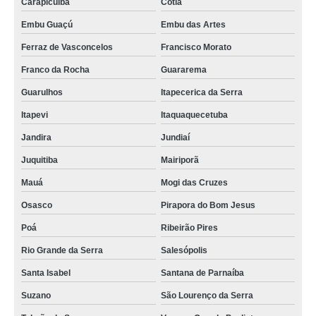
Carapicuíba
Cotia
Embu Guaçú
Embu das Artes
Ferraz de Vasconcelos
Francisco Morato
Franco da Rocha
Guararema
Guarulhos
Itapecerica da Serra
Itapevi
Itaquaquecetuba
Jandira
Jundiaí
Juquitiba
Mairiporã
Mauá
Mogi das Cruzes
Osasco
Pirapora do Bom Jesus
Poá
Ribeirão Pires
Rio Grande da Serra
Salesópolis
Santa Isabel
Santana de Parnaíba
Suzano
São Lourenço da Serra