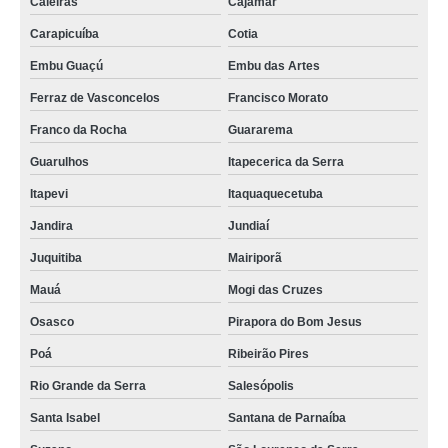
Caieiras
Cajamar
Carapicuíba
Cotia
Embu Guaçú
Embu das Artes
Ferraz de Vasconcelos
Francisco Morato
Franco da Rocha
Guararema
Guarulhos
Itapecerica da Serra
Itapevi
Itaquaquecetuba
Jandira
Jundiaí
Juquitiba
Mairiporã
Mauá
Mogi das Cruzes
Osasco
Pirapora do Bom Jesus
Poá
Ribeirão Pires
Rio Grande da Serra
Salesópolis
Santa Isabel
Santana de Parnaíba