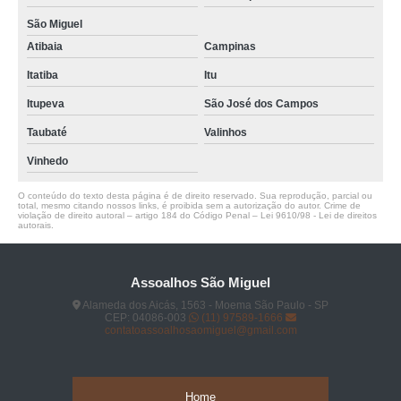
São Miguel
Atibaia
Campinas
Itatiba
Itu
Itupeva
São José dos Campos
Taubaté
Valinhos
Vinhedo
O conteúdo do texto desta página é de direito reservado. Sua reprodução, parcial ou
total, mesmo citando nossos links, é proibida sem a autorização do autor. Crime de
violação de direito autoral – artigo 184 do Código Penal –
Lei 9610/98 - Lei de direitos
autorais
.
Assoalhos São Miguel
Alameda dos Aicás, 1563 - Moema São Paulo - SP
CEP: 04086-003
(11) 97589-1666
contatoassoalhosaomiguel@gmail.com
Home