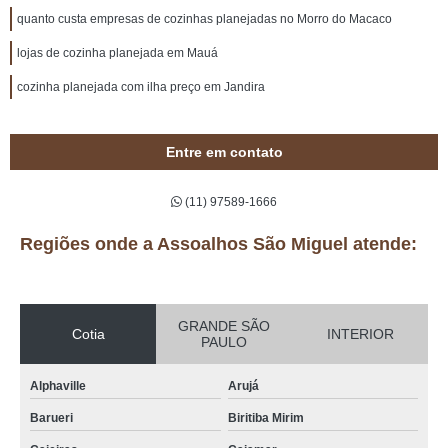
quanto custa empresas de cozinhas planejadas no Morro do Macaco
lojas de cozinha planejada em Mauá
cozinha planejada com ilha preço em Jandira
Entre em contato
(11) 97589-1666
Regiões onde a Assoalhos São Miguel atende:
GRANDE SÃO
Cotia
INTERIOR
PAULO
Alphaville
Arujá
Barueri
Biritiba Mirim