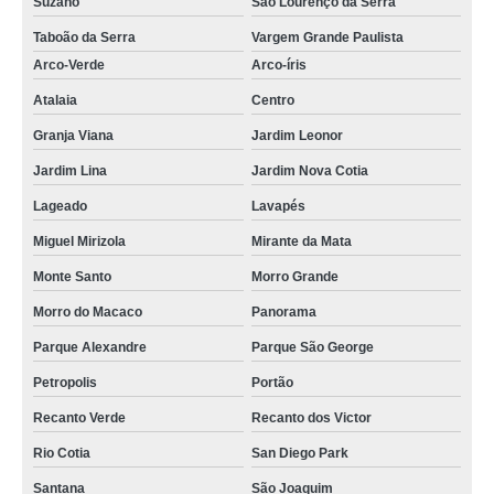
Suzano
São Lourenço da Serra
Taboão da Serra
Vargem Grande Paulista
Arco-Verde
Arco-íris
Atalaia
Centro
Granja Viana
Jardim Leonor
Jardim Lina
Jardim Nova Cotia
Lageado
Lavapés
Miguel Mirizola
Mirante da Mata
Monte Santo
Morro Grande
Morro do Macaco
Panorama
Parque Alexandre
Parque São George
Petropolis
Portão
Recanto Verde
Recanto dos Victor
Rio Cotia
San Diego Park
Santana
São Joaquim