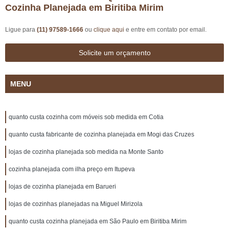
Cozinha Planejada em Biritiba Mirim
Ligue para
(11) 97589-1666
ou
clique aqui
e entre em contato por email.
Solicite um orçamento
MENU
quanto custa cozinha com móveis sob medida em Cotia
quanto custa fabricante de cozinha planejada em Mogi das Cruzes
lojas de cozinha planejada sob medida na Monte Santo
cozinha planejada com ilha preço em Itupeva
lojas de cozinha planejada em Barueri
lojas de cozinhas planejadas na Miguel Mirizola
quanto custa cozinha planejada em São Paulo em Biritiba Mirim