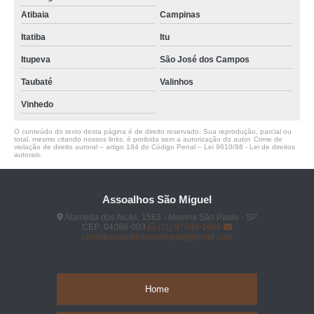
Atibaia
Campinas
Itatiba
Itu
Itupeva
São José dos Campos
Taubaté
Valinhos
Vinhedo
O conteúdo do texto desta página é de direito reservado. Sua reprodução, parcial ou
total, mesmo citando nossos links, é proibida sem a autorização do autor. Crime de
violação de direito autoral – artigo 184 do Código Penal –
Lei 9610/98 - Lei de direitos
autorais
.
Assoalhos São Miguel
Alameda dos Aicás, 1563 - Moema São Paulo - SP
CEP: 04086-003
(11) 97589-1666
contatoassoalhosaomiguel@gmail.com
Home