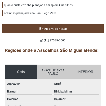
quanto custa cozinha planejada em sp em Guarulhos
cozinhas planejadas na San Diego Park
Entre em contato
(11) 97589-1666
Regiões onde a Assoalhos São Miguel atende:
GRANDE SÃO
Cotia
INTERIOR
PAULO
Alphaville
Arujá
Barueri
Biritiba Mirim
Caieiras
Cajamar