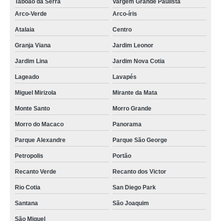
Taboão da Serra
Vargem Grande Paulista
Arco-Verde
Arco-íris
Atalaia
Centro
Granja Viana
Jardim Leonor
Jardim Lina
Jardim Nova Cotia
Lageado
Lavapés
Miguel Mirizola
Mirante da Mata
Monte Santo
Morro Grande
Morro do Macaco
Panorama
Parque Alexandre
Parque São George
Petropolis
Portão
Recanto Verde
Recanto dos Victor
Rio Cotia
San Diego Park
Santana
São Joaquim
São Miguel