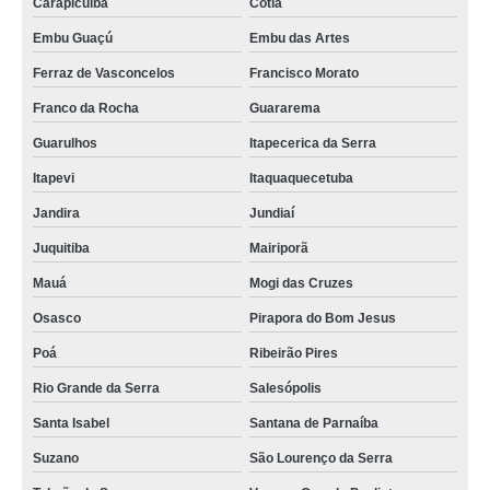
Carapicuíba
Cotia
Embu Guaçú
Embu das Artes
Ferraz de Vasconcelos
Francisco Morato
Franco da Rocha
Guararema
Guarulhos
Itapecerica da Serra
Itapevi
Itaquaquecetuba
Jandira
Jundiaí
Juquitiba
Mairiporã
Mauá
Mogi das Cruzes
Osasco
Pirapora do Bom Jesus
Poá
Ribeirão Pires
Rio Grande da Serra
Salesópolis
Santa Isabel
Santana de Parnaíba
Suzano
São Lourenço da Serra