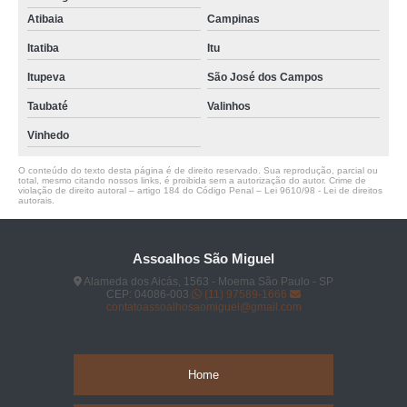
Atibaia
Campinas
Itatiba
Itu
Itupeva
São José dos Campos
Taubaté
Valinhos
Vinhedo
O conteúdo do texto desta página é de direito reservado. Sua reprodução, parcial ou
total, mesmo citando nossos links, é proibida sem a autorização do autor. Crime de
violação de direito autoral – artigo 184 do Código Penal –
Lei 9610/98 - Lei de direitos
autorais
.
Assoalhos São Miguel
Alameda dos Aicás, 1563 - Moema São Paulo - SP
CEP: 04086-003
(11) 97589-1666
contatoassoalhosaomiguel@gmail.com
Home