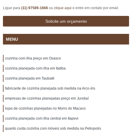
Ligue para
(11) 97589-1666
ou
clique aqui
e entre em contato por email.
Solicite um orçamento
MENU
cozinha com ilha preço em Osasco
cozinha planejada com ilha em Itatiba
cozinha planejada em Taubaté
fabricante de cozinha planejada sob medida na Arco-íris
empresas de cozinhas planejadas preço em Jundiaí
lojas de cozinhas planejadas no Morro do Macaco
cozinha planejada com ilha central em Itapevi
quanto custa cozinha com móveis sob medida na Petropolis