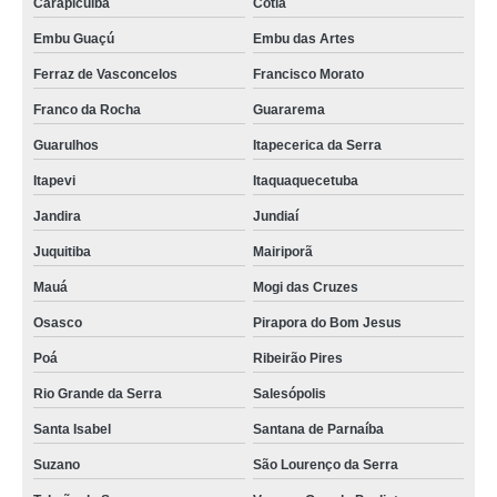
Carapicuíba
Cotia
Embu Guaçú
Embu das Artes
Ferraz de Vasconcelos
Francisco Morato
Franco da Rocha
Guararema
Guarulhos
Itapecerica da Serra
Itapevi
Itaquaquecetuba
Jandira
Jundiaí
Juquitiba
Mairiporã
Mauá
Mogi das Cruzes
Osasco
Pirapora do Bom Jesus
Poá
Ribeirão Pires
Rio Grande da Serra
Salesópolis
Santa Isabel
Santana de Parnaíba
Suzano
São Lourenço da Serra