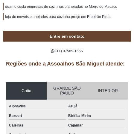
quanto custa empresas de cozinhas planejadas no Morro do Macaco
loja de móveis planejados para cozinha preço em Ribeirão Pires
Entre em contato
(11) 97589-1666
Regiões onde a Assoalhos São Miguel atende:
GRANDE SÃO
Cotia
INTERIOR
PAULO
Alphaville
Arujá
Barueri
Biritiba Mirim
Caieiras
Cajamar