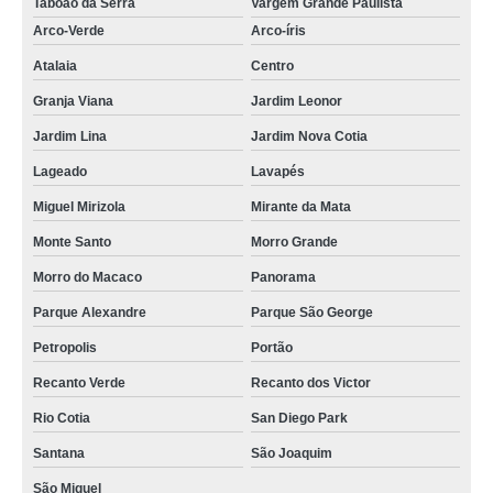
Taboão da Serra
Vargem Grande Paulista
Arco-Verde
Arco-íris
Atalaia
Centro
Granja Viana
Jardim Leonor
Jardim Lina
Jardim Nova Cotia
Lageado
Lavapés
Miguel Mirizola
Mirante da Mata
Monte Santo
Morro Grande
Morro do Macaco
Panorama
Parque Alexandre
Parque São George
Petropolis
Portão
Recanto Verde
Recanto dos Victor
Rio Cotia
San Diego Park
Santana
São Joaquim
São Miguel