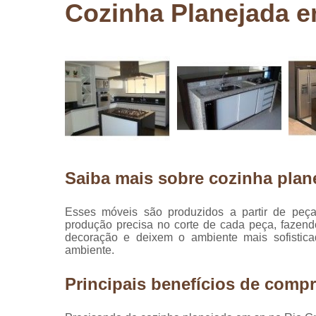
Cozinha Planejada e
Pergolados
de madeira
Pergolados
em madeira
Pisos de
madeira
Raspagem
de pisos de
madeira
Saiba mais sobre cozinha plan
Restauraçã
de pisos de
madeira
Esses móveis são produzidos a partir de peç
produção precisa no corte de cada peça, fazen
decoração e deixem o ambiente mais sofistica
ambiente.
Principais benefícios de compr