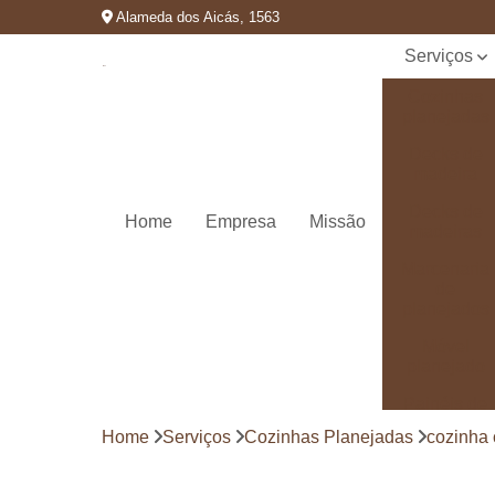
Alameda dos Aicás, 1563
Serviços
Cozinhas
planejadas
Decks de
madeira
Decks de
Home
Empresa
Missão
madeiras
Marcenaria
de
planejados
Móvel
planejado
Painéis de
madeira
Home
Serviços
Cozinhas Planejadas
cozinha 
Pergolado
decorado