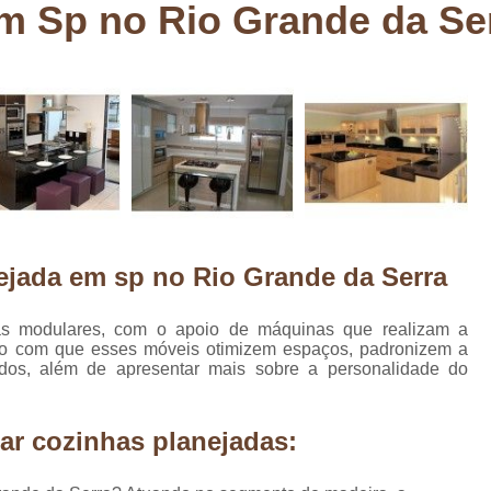
m Sp no Rio Grande da Se
Deck em Madeira Cumaru
Deck
Deck Madeira para Sacada
Deck Modul
Deck para Sacada
Empre
Marcenaria com Móveis Planejados
Marcenaria de Personalização de P
Marcenaria de Planejado para Residência
Marcenaria de Planejados em Sp
M
ejada em sp no Rio Grande da Serra
o
Marcenaria de Planejados para Quarto
Empresa de Móveis Planejados
Loja d
as modulares, com o apoio de máquinas que realizam a
do com que esses móveis otimizem espaços, padronizem a
Móveis Planejados em São Pa
dos, além de apresentar mais sobre a personalidade do
Móveis Planejados para Apartament
Móveis Planejados para Quarto de 
ar cozinhas planejadas:
Móveis Planejados para Sala de Jant