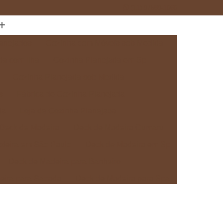
(11) 97589-1666
anejados
Cozinha com Móveis sob Medida
da com Ilha
Cozinha Planejada em Sp
Cozinha Planejada sob Medida
s
Fábrica de Cozinha Planejada
da
Loja de Cozinha Planejada
Deck de Madeira
Deck de Madeira Cumaru
deira em São Paulo
Deck de Madeira em Sp
Deck de Madeira para Banheiro
eira para Sacada
Deck de Madeira para Spa
Madeira sob Medida
Deck com Pergolado
ra
Deck em Madeira com Pergolado