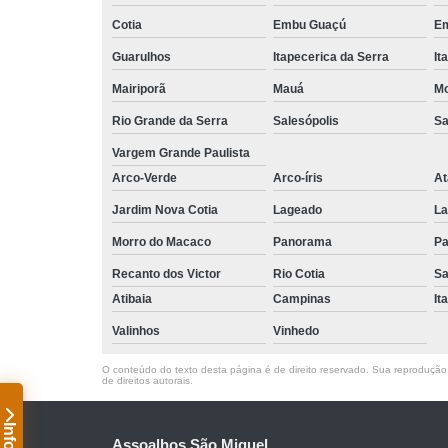
Cotia
Embu Guaçú
Em
Guarulhos
Itapecerica da Serra
It
Mairiporã
Mauá
Mo
Rio Grande da Serra
Salesópolis
Sa
Vargem Grande Paulista
Arco-Verde
Arco-íris
At
Jardim Nova Cotia
Lageado
La
Morro do Macaco
Panorama
Pa
Recanto dos Victor
Rio Cotia
Sa
Atibaia
Campinas
It
Valinhos
Vinhedo
O conteúdo do texto desta página é de direito reservado. Sua reprodução, 
de direitos autorais
.
Assoalhos São Miguel