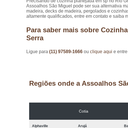
Precisando de cozinha planejada em sp no Rio G
Assoalhos São Miguel pode ser sua alternativa mai
madeira, decks de madeira, pergolados e cozinha
altamente qualificados, entre em contato e saiba m
Para saber mais sobre Cozinh
Serra
Ligue para
(11) 97589-1666
ou
clique aqui
e entre
Regiões onde a Assoalhos Sã
Cotia
Alphaville
Arujá
Ba