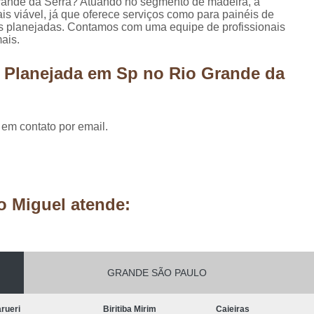
rande da Serra? Atuando no segmento de madeira, a
Móveis Planejados Residênciais
Painel d
s viável, já que oferece serviços como para painéis de
s planejadas. Contamos com uma equipe de profissionais
Painel de Madeira em São Paulo
Painel 
ais.
Painel de Madeira para área Exter
a Planejada em Sp no Rio Grande da
Painel de Madeira para Parede
Painel de Madeira para Sala
Painel de Ma
Pergolado de Madeira Decorado
Pergo
 em contato por email.
Pergolado Decorado Casamento
Pergolado Decorado com Planta
Pergolado Decorado de Madeira
o Miguel atende:
Pergolado Decorado para Casamen
Pergolado Decorado para Pais
Pergolado de Madeira Cumaru
GRANDE SÃO PAULO
Pergolado de Madeira em São Pa
rueri
Biritiba Mirim
Caieiras