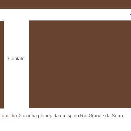
Cozinha com Ilha
Cozinha com Móveis Pl
Cozinha Planejada
Cozinha Planeja
Cozinha Planejada em São Paulo
Empresas de Cozinhas Planejada
Contato
Fabricante de Cozinha Planeja
Loja de Móveis Planejados para Cozinha
Deck de Madeira de Demolição
Deck de Ma
Deck de Madeira para Banheira
Deck de Madeira para Piscina
Deck de Mad
Deck de Madeira para Varanda
Deck de 
com ilha
cozinha planejada em sp no Rio Grande da Serra
Deck e Pergolado
Deck em Madei