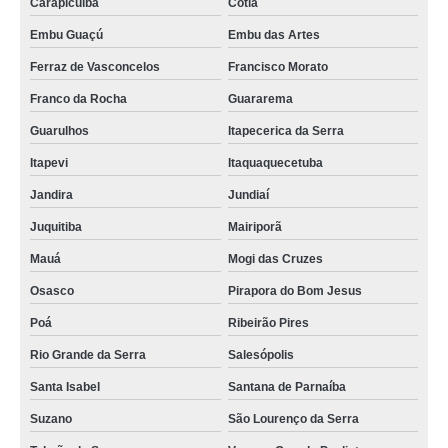
Carapicuíba
Cotia
Embu Guaçú
Embu das Artes
Ferraz de Vasconcelos
Francisco Morato
Franco da Rocha
Guararema
Guarulhos
Itapecerica da Serra
Itapevi
Itaquaquecetuba
Jandira
Jundiaí
Juquitiba
Mairiporã
Mauá
Mogi das Cruzes
Osasco
Pirapora do Bom Jesus
Poá
Ribeirão Pires
Rio Grande da Serra
Salesópolis
Santa Isabel
Santana de Parnaíba
Suzano
São Lourenço da Serra