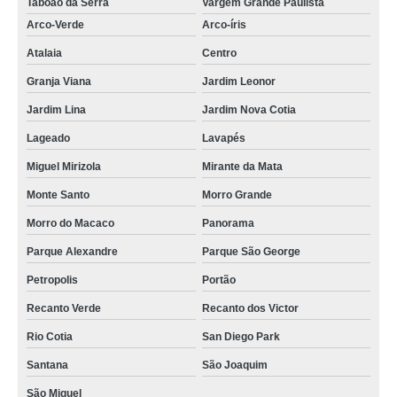
Taboão da Serra
Vargem Grande Paulista
Arco-Verde
Arco-íris
Atalaia
Centro
Granja Viana
Jardim Leonor
Jardim Lina
Jardim Nova Cotia
Lageado
Lavapés
Miguel Mirizola
Mirante da Mata
Monte Santo
Morro Grande
Morro do Macaco
Panorama
Parque Alexandre
Parque São George
Petropolis
Portão
Recanto Verde
Recanto dos Victor
Rio Cotia
San Diego Park
Santana
São Joaquim
São Miguel