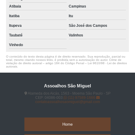
Atibaia
Campinas
Itatiba
Itu
Itupeva
São José dos Campos
Taubaté
Valinhos
Vinhedo
O conteúdo do texto desta página é de direito reservado. Sua reprodução, parcial ou
total, mesmo citando nossos links, é proibida sem a autorização do autor. Crime de
violação de direito autoral – artigo 184 do Código Penal –
Lei 9610/98 - Lei de direitos
autorais
.
Assoalhos São Miguel
Alameda dos Aicás, 1563 - Moema São Paulo - SP
CEP: 04086-003
(11) 97589-1666
contatoassoalhosaomiguel@gmail.com
Home