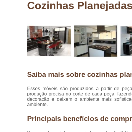
Cozinhas Planejadas
Pergolados
de madeira
Pergolados
em madeira
Pisos de
madeira
Raspagem
de pisos de
madeira
Saiba mais sobre cozinhas pla
Restauraçã
de pisos de
madeira
Esses móveis são produzidos a partir de peç
produção precisa no corte de cada peça, fazen
decoração e deixem o ambiente mais sofistica
ambiente.
Principais benefícios de compr