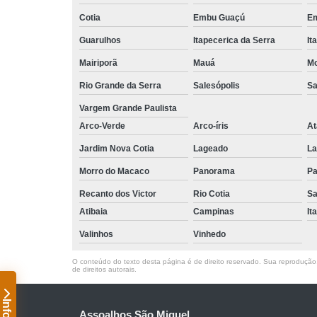
Cotia
Embu Guaçú
Em
Guarulhos
Itapecerica da Serra
It
Mairiporã
Mauá
Mo
Rio Grande da Serra
Salesópolis
Sa
Vargem Grande Paulista
Arco-Verde
Arco-íris
At
Jardim Nova Cotia
Lageado
La
Morro do Macaco
Panorama
Pa
Recanto dos Victor
Rio Cotia
Sa
Atibaia
Campinas
It
Valinhos
Vinhedo
O conteúdo do texto desta página é de direito reservado. Sua reprodução, 
de direitos autorais
.
Assoalhos São Miguel