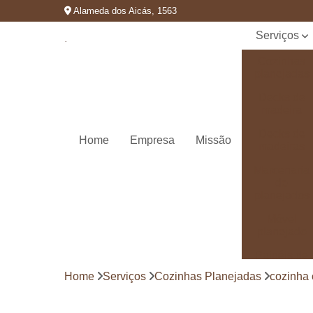
Alameda dos Aicás, 1563
Serviços
Cozinhas
planejadas
Decks de
madeira
Decks de
Home
Empresa
Missão
madeiras
Marcenaria
de
planejados
Móvel
planejado
Painéis de
madeira
Home
Serviços
Cozinhas Planejadas
cozinha 
Pergolado
decorado