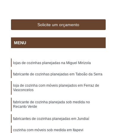
 Madeira
Deck Madeira Cumaru
ar
Deck para Jardim
Deck para Piscina
sa Marcenaria de Planejado
Solicite um orçamento
Marcenaria de Móveis Planejados
MENU
lanejados
Marcenaria de Planejado
Marcenaria de Planejados em São Paulo
lojas de cozinhas planejadas na Miguel Mirizola
arcenaria de Planejados para Cozinhas
Marcenaria de Planejados para Sala
fabricante de cozinhas planejadas em Taboão da Serra
e Móveis Planejados
Móveis Planejados
loja de cozinha com móveis planejados em Ferraz de
Vasconcelos
ulo
Móveis Planejados em Sp
fabricante de cozinha planejada sob medida no
o
Móveis Planejados para Cozinha
Recanto Verde
Casal
Móveis Planejados para Sala
fabricantes de cozinhas planejadas em Jundiaí
ar
Móveis Planejados para Varanda
cozinha com móveis sob medida em Itapevi