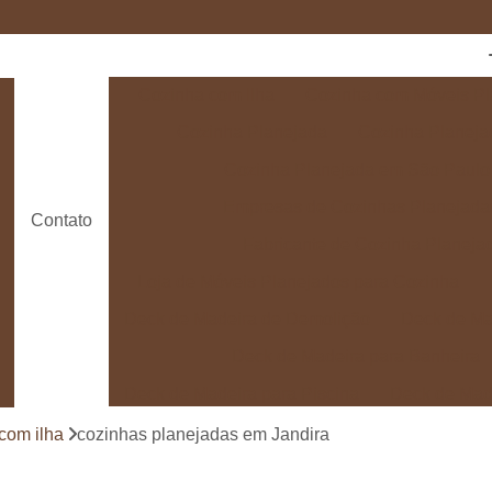
Cozinha com Ilha
Cozinha com Móveis Pl
Cozinha Planejada
Cozinha Planeja
Cozinha Planejada em São Paulo
Empresas de Cozinhas Planejada
Contato
Fabricante de Cozinha Planeja
Loja de Móveis Planejados para Cozinha
Deck de Madeira de Demolição
Deck de Ma
Deck de Madeira para Banheira
Deck de Madeira para Piscina
Deck de Mad
Deck de Madeira para Varanda
Deck de 
com ilha
cozinhas planejadas em Jandira
Deck e Pergolado
Deck em Madei