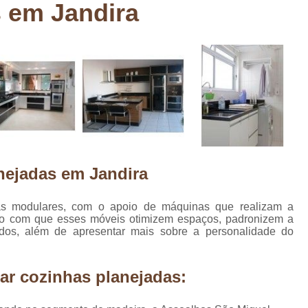
 em Jandira
Deck em Madeira Cumaru
Deck
Deck Madeira para Sacada
Deck Modul
Deck para Sacada
Empre
Marcenaria com Móveis Planejados
Marcenaria de Personalização de P
Marcenaria de Planejado para Residência
Marcenaria de Planejados em Sp
M
nejadas em Jandira
o
Marcenaria de Planejados para Quarto
Empresa de Móveis Planejados
Loja d
as modulares, com o apoio de máquinas que realizam a
do com que esses móveis otimizem espaços, padronizem a
Móveis Planejados em São Pa
dos, além de apresentar mais sobre a personalidade do
Móveis Planejados para Apartament
Móveis Planejados para Quarto de 
ar cozinhas planejadas:
Móveis Planejados para Sala de Jant