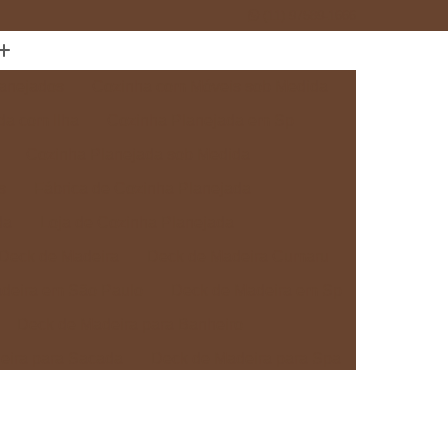
(11) 97589-1666
anejados
Cozinha com Móveis sob Medida
da com Ilha
Cozinha Planejada em Sp
Cozinha Planejada sob Medida
s
Fábrica de Cozinha Planejada
da
Loja de Cozinha Planejada
Deck de Madeira
Deck de Madeira Cumaru
deira em São Paulo
Deck de Madeira em Sp
Deck de Madeira para Banheiro
eira para Sacada
Deck de Madeira para Spa
Madeira sob Medida
Deck com Pergolado
ra
Deck em Madeira com Pergolado