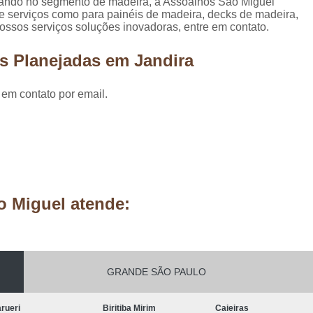
ando no segmento de madeira, a Assoalhos São Miguel
Móveis Planejados Residênciais
Painel d
ece serviços como para painéis de madeira, decks de madeira,
ssos serviços soluções inovadoras, entre em contato.
Painel de Madeira em São Paulo
Painel 
Painel de Madeira para área Exter
s Planejadas em Jandira
Painel de Madeira para Parede
 em contato por email.
Painel de Madeira para Sala
Painel de Ma
Pergolado de Madeira Decorado
Pergo
Pergolado Decorado Casamento
Pergolado Decorado com Planta
Pergolado Decorado de Madeira
o Miguel atende:
Pergolado Decorado para Casamen
Pergolado Decorado para Pais
Pergolado de Madeira Cumaru
GRANDE SÃO PAULO
Pergolado de Madeira em São Pa
rueri
Biritiba Mirim
Caieiras