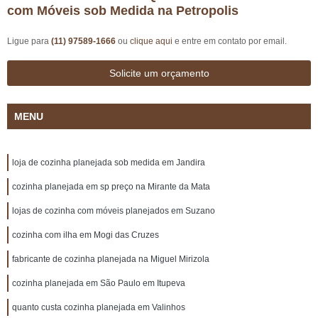
com Móveis sob Medida na Petropolis
Ligue para
(11) 97589-1666
ou
clique aqui
e entre em contato por email.
Solicite um orçamento
MENU
loja de cozinha planejada sob medida em Jandira
cozinha planejada em sp preço na Mirante da Mata
lojas de cozinha com móveis planejados em Suzano
cozinha com ilha em Mogi das Cruzes
fabricante de cozinha planejada na Miguel Mirizola
cozinha planejada em São Paulo em Itupeva
quanto custa cozinha planejada em Valinhos