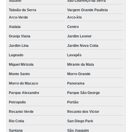
Suzano
São Lourenço da Serra
Taboão da Serra
Vargem Grande Paulista
Arco-Verde
Arco-íris
Atalaia
Centro
Granja Viana
Jardim Leonor
Jardim Lina
Jardim Nova Cotia
Lageado
Lavapés
Miguel Mirizola
Mirante da Mata
Monte Santo
Morro Grande
Morro do Macaco
Panorama
Parque Alexandre
Parque São George
Petropolis
Portão
Recanto Verde
Recanto dos Victor
Rio Cotia
San Diego Park
Santana
São Joaquim