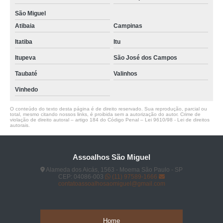
São Miguel
Atibaia
Campinas
Itatiba
Itu
Itupeva
São José dos Campos
Taubaté
Valinhos
Vinhedo
O conteúdo do texto desta página é de direito reservado. Sua reprodução, parcial ou
total, mesmo citando nossos links, é proibida sem a autorização do autor. Crime de
violação de direito autoral – artigo 184 do Código Penal –
Lei 9610/98 - Lei de direitos
autorais
.
Assoalhos São Miguel
Alameda dos Aicás, 1563 - Moema São Paulo - SP
CEP: 04086-003
(11) 97589-1666
contatoassoalhosaomiguel@gmail.com
Home