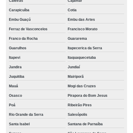
Caieiras
Cajamar
Carapicuíba
Cotia
Embu Guaçú
Embu das Artes
Ferraz de Vasconcelos
Francisco Morato
Franco da Rocha
Guararema
Guarulhos
Itapecerica da Serra
Itapevi
Itaquaquecetuba
Jandira
Jundiaí
Juquitiba
Mairiporã
Mauá
Mogi das Cruzes
Osasco
Pirapora do Bom Jesus
Poá
Ribeirão Pires
Rio Grande da Serra
Salesópolis
Santa Isabel
Santana de Parnaíba