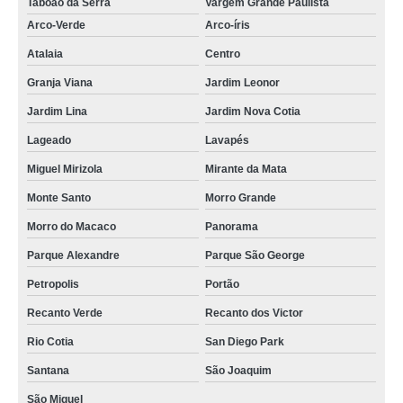
Taboão da Serra
Vargem Grande Paulista
Arco-Verde
Arco-íris
Atalaia
Centro
Granja Viana
Jardim Leonor
Jardim Lina
Jardim Nova Cotia
Lageado
Lavapés
Miguel Mirizola
Mirante da Mata
Monte Santo
Morro Grande
Morro do Macaco
Panorama
Parque Alexandre
Parque São George
Petropolis
Portão
Recanto Verde
Recanto dos Victor
Rio Cotia
San Diego Park
Santana
São Joaquim
São Miguel