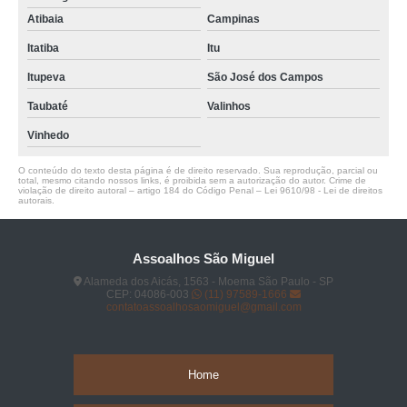
Atibaia
Campinas
Itatiba
Itu
Itupeva
São José dos Campos
Taubaté
Valinhos
Vinhedo
O conteúdo do texto desta página é de direito reservado. Sua reprodução, parcial ou
total, mesmo citando nossos links, é proibida sem a autorização do autor. Crime de
violação de direito autoral – artigo 184 do Código Penal –
Lei 9610/98 - Lei de direitos
autorais
.
Assoalhos São Miguel
Alameda dos Aicás, 1563 - Moema São Paulo - SP
CEP: 04086-003
(11) 97589-1666
contatoassoalhosaomiguel@gmail.com
Home