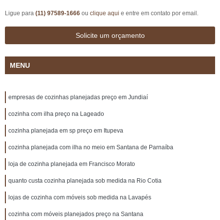
Ligue para
(11) 97589-1666
ou
clique aqui
e entre em contato por email.
Solicite um orçamento
MENU
empresas de cozinhas planejadas preço em Jundiaí
cozinha com ilha preço na Lageado
cozinha planejada em sp preço em Itupeva
cozinha planejada com ilha no meio em Santana de Parnaíba
loja de cozinha planejada em Francisco Morato
quanto custa cozinha planejada sob medida na Rio Cotia
lojas de cozinha com móveis sob medida na Lavapés
cozinha com móveis planejados preço na Santana