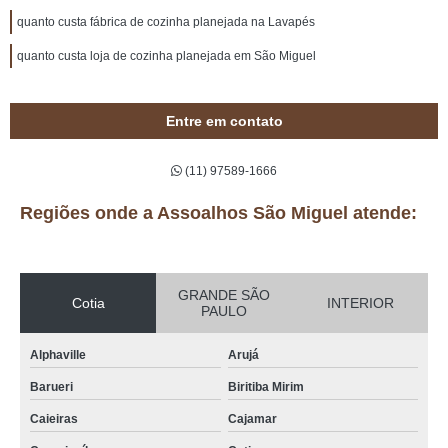
quanto custa fábrica de cozinha planejada na Lavapés
quanto custa loja de cozinha planejada em São Miguel
Entre em contato
(11) 97589-1666
Regiões onde a Assoalhos São Miguel atende:
GRANDE SÃO
Cotia
INTERIOR
PAULO
Alphaville
Arujá
Barueri
Biritiba Mirim
Caieiras
Cajamar