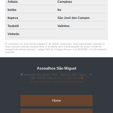
Atibaia
Campinas
Itatiba
Itu
Itupeva
São José dos Campos
Taubaté
Valinhos
Vinhedo
O conteúdo do texto desta página é de direito reservado. Sua reprodução, parcial ou
total, mesmo citando nossos links, é proibida sem a autorização do autor. Crime de
violação de direito autoral – artigo 184 do Código Penal –
Lei 9610/98 - Lei de direitos
autorais
.
Assoalhos São Miguel
Alameda dos Aicás, 1563 - Moema São Paulo - SP
CEP: 04086-003
(11) 97589-1666
contatoassoalhosaomiguel@gmail.com
Home