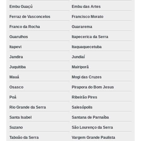
Embu Guaçú
Embu das Artes
Ferraz de Vasconcelos
Francisco Morato
Franco da Rocha
Guararema
Guarulhos
Itapecerica da Serra
Itapevi
Itaquaquecetuba
Jandira
Jundiaí
Juquitiba
Mairiporã
Mauá
Mogi das Cruzes
Osasco
Pirapora do Bom Jesus
Poá
Ribeirão Pires
Rio Grande da Serra
Salesópolis
Santa Isabel
Santana de Parnaíba
Suzano
São Lourenço da Serra
Taboão da Serra
Vargem Grande Paulista