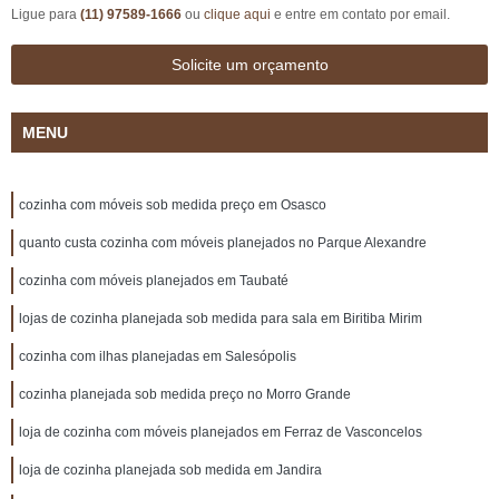
Ligue para
(11) 97589-1666
ou
clique aqui
e entre em contato por email.
Solicite um orçamento
MENU
cozinha com móveis sob medida preço em Osasco
quanto custa cozinha com móveis planejados no Parque Alexandre
cozinha com móveis planejados em Taubaté
lojas de cozinha planejada sob medida para sala em Biritiba Mirim
cozinha com ilhas planejadas em Salesópolis
cozinha planejada sob medida preço no Morro Grande
loja de cozinha com móveis planejados em Ferraz de Vasconcelos
loja de cozinha planejada sob medida em Jandira