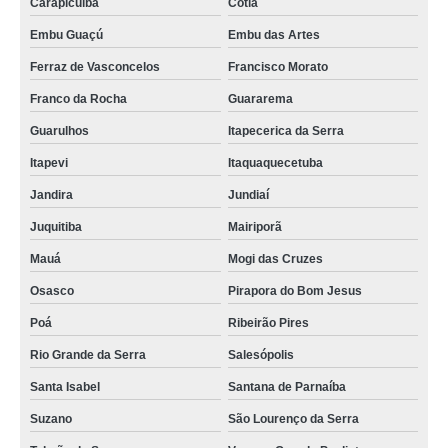
Carapicuíba
Cotia
Embu Guaçú
Embu das Artes
Ferraz de Vasconcelos
Francisco Morato
Franco da Rocha
Guararema
Guarulhos
Itapecerica da Serra
Itapevi
Itaquaquecetuba
Jandira
Jundiaí
Juquitiba
Mairiporã
Mauá
Mogi das Cruzes
Osasco
Pirapora do Bom Jesus
Poá
Ribeirão Pires
Rio Grande da Serra
Salesópolis
Santa Isabel
Santana de Parnaíba
Suzano
São Lourenço da Serra