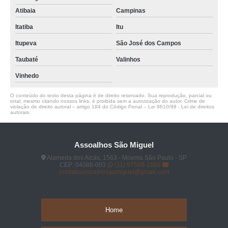
Atibaia
Campinas
Itatiba
Itu
Itupeva
São José dos Campos
Taubaté
Valinhos
Vinhedo
O conteúdo do texto desta página é de direito reservado. Sua reprodução, parcial ou
total, mesmo citando nossos links, é proibida sem a autorização do autor. Crime de
violação de direito autoral – artigo 184 do Código Penal –
Lei 9610/98 - Lei de direitos
autorais
.
Assoalhos São Miguel
Alameda dos Aicás, 1563 - Moema São Paulo - SP
CEP: 04086-003
(11) 97589-1666
contatoassoalhosaomiguel@gmail.com
Home