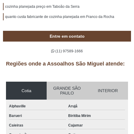
cozinha planejada preço em Taboão da Serra
quanto custa fabricante de cozinha planejada em Franco da Rocha
Entre em contato
(11) 97589-1666
Regiões onde a Assoalhos São Miguel atende:
GRANDE SÃO
Cotia
INTERIOR
PAULO
Alphaville
Arujá
Barueri
Biritiba Mirim
Caieiras
Cajamar