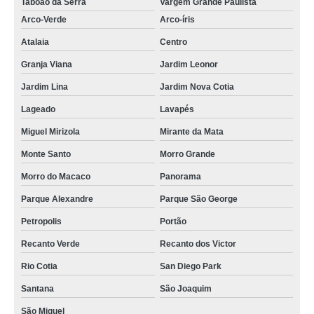
Taboão da Serra
Vargem Grande Paulista
Arco-Verde
Arco-íris
Atalaia
Centro
Granja Viana
Jardim Leonor
Jardim Lina
Jardim Nova Cotia
Lageado
Lavapés
Miguel Mirizola
Mirante da Mata
Monte Santo
Morro Grande
Morro do Macaco
Panorama
Parque Alexandre
Parque São George
Petropolis
Portão
Recanto Verde
Recanto dos Victor
Rio Cotia
San Diego Park
Santana
São Joaquim
São Miguel