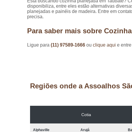
Está buscando cozinha planejada em Taubaté? C
disponibiliza, entre eles estão alternativas dive
planejadas e painéis de madeira. Entre em contat
precisa.
Para saber mais sobre Cozinha
Ligue para
(11) 97589-1666
ou
clique aqui
e entre
Regiões onde a Assoalhos Sã
Cotia
Alphaville
Arujá
Ba