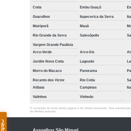
Cotia
Embu Guaçú
Em
Guarulhos
Itapecerica da Serra
It
Mairiporã
Mauá
Mo
Rio Grande da Serra
Salesópolis
Sa
Vargem Grande Paulista
Arco-Verde
Arco-íris
At
Jardim Nova Cotia
Lageado
La
Morro do Macaco
Panorama
Pa
Recanto dos Victor
Rio Cotia
Sa
Atibaia
Campinas
It
Valinhos
Vinhedo
O conteúdo do texto desta página é de direito reservado. Sua reprodução, 
de direitos autorais
.
Assoalhos São Miguel