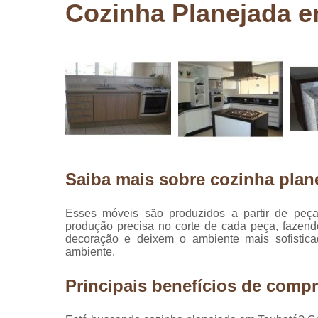
Cozinha Planejada 
Pergolados
de madeira
Pergolados
em madeira
Pisos de
madeira
Raspagem
de pisos de
madeira
Saiba mais sobre cozinha plan
Restauraçã
de pisos de
madeira
Esses móveis são produzidos a partir de peç
produção precisa no corte de cada peça, fazen
decoração e deixem o ambiente mais sofistica
ambiente.
Principais benefícios de compr