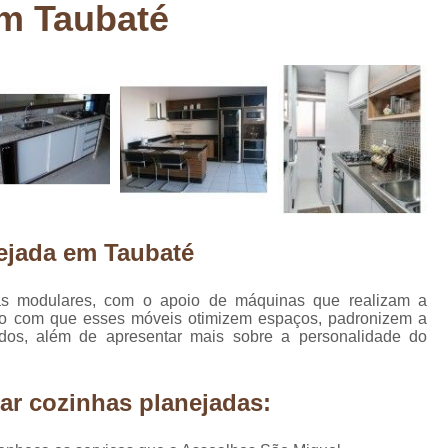
em Taubaté
Deck em Madeira Cumaru
Deck
Deck Madeira para Sacada
Deck Modul
Deck para Sacada
Empre
Marcenaria com Móveis Planejados
Marcenaria de Personalização de P
Marcenaria de Planejado para Residência
Marcenaria de Planejados em Sp
M
ejada em Taubaté
o
Marcenaria de Planejados para Quarto
Empresa de Móveis Planejados
Loja d
as modulares, com o apoio de máquinas que realizam a
do com que esses móveis otimizem espaços, padronizem a
Móveis Planejados em São Pa
dos, além de apresentar mais sobre a personalidade do
Móveis Planejados para Apartament
Móveis Planejados para Quarto de 
ar cozinhas planejadas:
Móveis Planejados para Sala de Jant