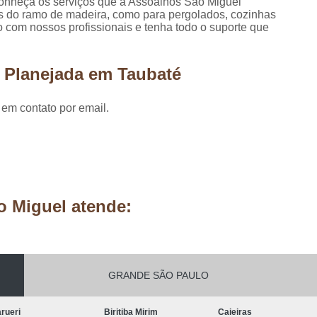
onheça os serviços que a Assoalhos São Miguel
Móveis Planejados Residênciais
Painel d
rsas do ramo de madeira, como para pergolados, cozinhas
o com nossos profissionais e tenha todo o suporte que
Painel de Madeira em São Paulo
Painel 
Painel de Madeira para área Exter
 Planejada em Taubaté
Painel de Madeira para Parede
Painel de Madeira para Sala
Painel de Ma
 em contato por email.
Pergolado de Madeira Decorado
Pergo
Pergolado Decorado Casamento
Pergolado Decorado com Planta
Pergolado Decorado de Madeira
o Miguel atende:
Pergolado Decorado para Casamen
Pergolado Decorado para Pais
Pergolado de Madeira Cumaru
GRANDE SÃO PAULO
Pergolado de Madeira em São Pa
rueri
Biritiba Mirim
Caieiras