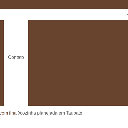
Cozinha com Ilha
Cozinha com Móveis Pl
Cozinha Planejada
Cozinha Planeja
Cozinha Planejada em São Paulo
Empresas de Cozinhas Planejada
Contato
Fabricante de Cozinha Planeja
Loja de Móveis Planejados para Cozinha
Deck de Madeira de Demolição
Deck de Ma
Deck de Madeira para Banheira
Deck de Madeira para Piscina
Deck de Mad
Deck de Madeira para Varanda
Deck de 
com ilha
cozinha planejada em Taubaté
Deck e Pergolado
Deck em Madei