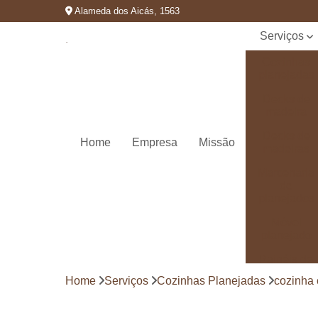
Alameda dos Aicás, 1563
Serviços
Cozinhas
planejadas
Decks de
madeira
Decks de
Home
Empresa
Missão
madeiras
Marcenaria
de
planejados
Móvel
planejado
Painéis de
madeira
Home
Serviços
Cozinhas Planejadas
cozinha 
Pergolado
decorado