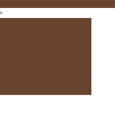
(11) 97589-1666
anejados
Cozinha com Móveis sob Medida
da com Ilha
Cozinha Planejada em Sp
Cozinha Planejada sob Medida
s
Fábrica de Cozinha Planejada
da
Loja de Cozinha Planejada
Deck de Madeira
Deck de Madeira Cumaru
deira em São Paulo
Deck de Madeira em Sp
Deck de Madeira para Banheiro
eira para Sacada
Deck de Madeira para Spa
Madeira sob Medida
Deck com Pergolado
ra
Deck em Madeira com Pergolado