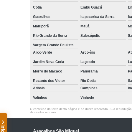
Cotia
Embu Guaçú
Em
Guarulhos
Itapecerica da Serra
It
Mairiporã
Mauá
Mo
Rio Grande da Serra
Salesópolis
Sa
Vargem Grande Paulista
Arco-Verde
Arco-íris
At
Jardim Nova Cotia
Lageado
La
Morro do Macaco
Panorama
Pa
Recanto dos Victor
Rio Cotia
Sa
Atibaia
Campinas
It
Valinhos
Vinhedo
O conteúdo do texto desta página é de direito reservado. Sua reprodução, 
de direitos autorais
.
Assoalhos São Miguel