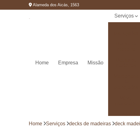
Alameda dos Aicás, 1563
Serviços
Cozinhas
planejadas
Decks de
madeira
Decks de
Home
Empresa
Missão
madeiras
Marcenaria
de
planejados
Móvel
planejado
Painéis de
madeira
Home
Serviços
decks de madeiras
deck madei
Pergolado
decorado