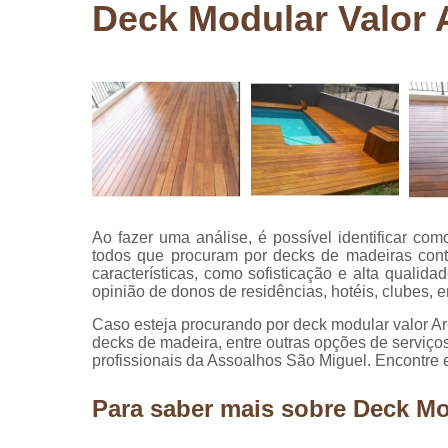
Deck Modular Valor 
Pergolados
de madeira
Pergolados
em madeira
Pisos de
madeira
Raspagem
de pisos de
madeira
Ao fazer uma análise, é possível identificar co
Restauraçã
todos que procuram por decks de madeiras cont
de pisos de
características, como sofisticação e alta qualid
madeira
opinião de donos de residências, hotéis, clubes, e
Caso esteja procurando por deck modular valor Ar
decks de madeira, entre outras opções de serviç
profissionais da Assoalhos São Miguel. Encontre 
Para saber mais sobre Deck Mo