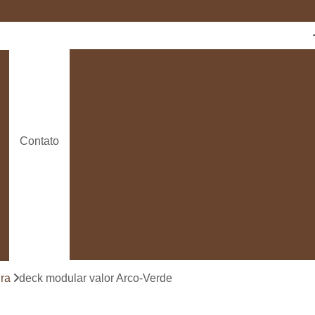
Cozinha com Ilha
Cozinha com Móveis Pl
Cozinha Planejada
Cozinha Planeja
Cozinha Planejada em São Paulo
Empresas de Cozinhas Planejada
Contato
Fabricante de Cozinha Planeja
Loja de Móveis Planejados para Cozinha
Deck de Madeira de Demolição
Deck de Ma
Deck de Madeira para Banheira
Deck de Madeira para Piscina
Deck de Mad
Deck de Madeira para Varanda
Deck de 
ra
deck modular valor Arco-Verde
Deck e Pergolado
Deck em Madei