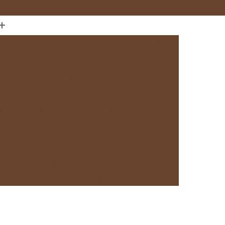
(11) 97589-1666
anejados
Cozinha com Móveis sob Medida
da com Ilha
Cozinha Planejada em Sp
Cozinha Planejada sob Medida
s
Fábrica de Cozinha Planejada
da
Loja de Cozinha Planejada
Deck de Madeira
Deck de Madeira Cumaru
deira em São Paulo
Deck de Madeira em Sp
Deck de Madeira para Banheiro
eira para Sacada
Deck de Madeira para Spa
Madeira sob Medida
Deck com Pergolado
ra
Deck em Madeira com Pergolado