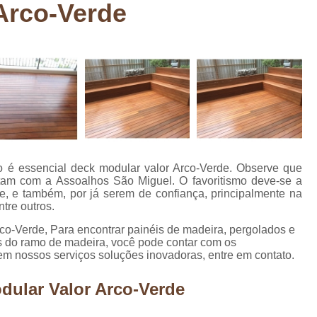
Arco-Verde
Deck em Madeira Cumaru
Deck
Deck Madeira para Sacada
Deck Modul
Deck para Sacada
Empre
Marcenaria com Móveis Planejados
Marcenaria de Personalização de P
Marcenaria de Planejado para Residência
Marcenaria de Planejados em Sp
M
mo é essencial deck modular valor Arco-Verde. Observe que
o
Marcenaria de Planejados para Quarto
am com a Assoalhos São Miguel. O favoritismo deve-se a
ade, e também, por já serem de confiança, principalmente na
Empresa de Móveis Planejados
Loja d
ntre outros.
Móveis Planejados em São Pa
co-Verde, Para encontrar painéis de madeira, pergolados e
os do ramo de madeira, você pode contar com os
Móveis Planejados para Apartament
em nossos serviços soluções inovadoras, entre em contato.
Móveis Planejados para Quarto de 
dular Valor Arco-Verde
Móveis Planejados para Sala de Jant