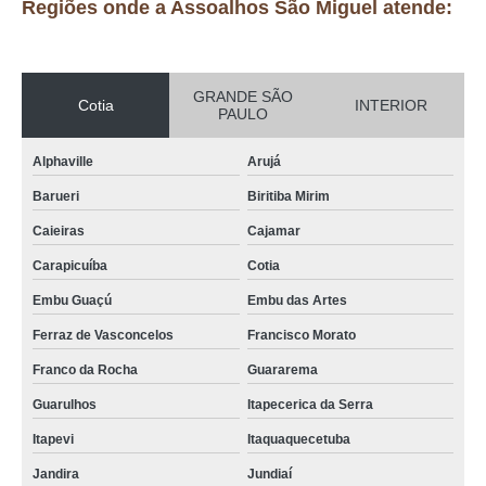
Regiões onde a Assoalhos São Miguel atende:
GRANDE SÃO
Cotia
INTERIOR
PAULO
Alphaville
Arujá
Barueri
Biritiba Mirim
Caieiras
Cajamar
Carapicuíba
Cotia
Embu Guaçú
Embu das Artes
Ferraz de Vasconcelos
Francisco Morato
Franco da Rocha
Guararema
Guarulhos
Itapecerica da Serra
Itapevi
Itaquaquecetuba
Jandira
Jundiaí