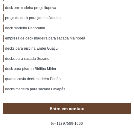
deck em madeira preço Itupeva
preço de deck para jardim Jandira
deck madeira Panorama
empresa de deck madeira para sacada Mairiporã
decks para piscina Embu Guaçú
decks para sacada Suzano
deck para piscina Biritiba Mirim
quanto custa deck madeira Portão
decks madeira para sacada Lavapés
Entre em contato
(11) 97589-1666