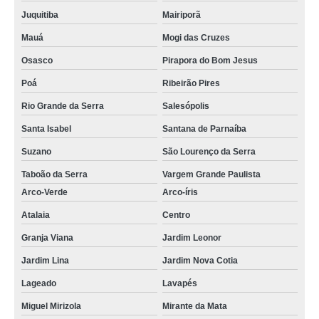
Juquitiba
Mairiporã
Mauá
Mogi das Cruzes
Osasco
Pirapora do Bom Jesus
Poá
Ribeirão Pires
Rio Grande da Serra
Salesópolis
Santa Isabel
Santana de Parnaíba
Suzano
São Lourenço da Serra
Taboão da Serra
Vargem Grande Paulista
Arco-Verde
Arco-íris
Atalaia
Centro
Granja Viana
Jardim Leonor
Jardim Lina
Jardim Nova Cotia
Lageado
Lavapés
Miguel Mirizola
Mirante da Mata