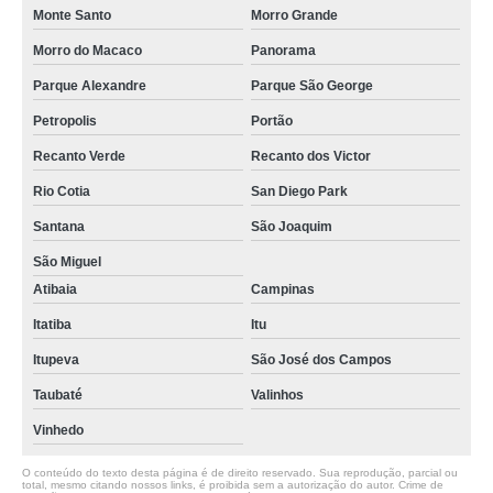
Monte Santo
Morro Grande
Morro do Macaco
Panorama
Parque Alexandre
Parque São George
Petropolis
Portão
Recanto Verde
Recanto dos Victor
Rio Cotia
San Diego Park
Santana
São Joaquim
São Miguel
Atibaia
Campinas
Itatiba
Itu
Itupeva
São José dos Campos
Taubaté
Valinhos
Vinhedo
O conteúdo do texto desta página é de direito reservado. Sua reprodução, parcial ou
total, mesmo citando nossos links, é proibida sem a autorização do autor. Crime de