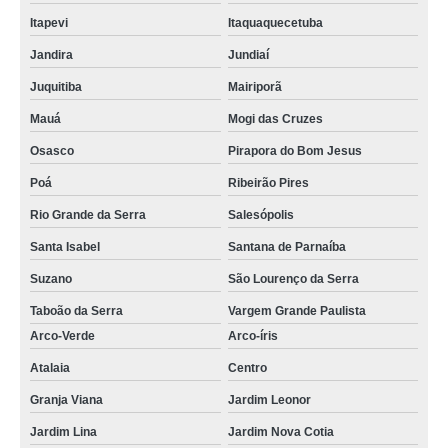
Itapevi
Itaquaquecetuba
Jandira
Jundiaí
Juquitiba
Mairiporã
Mauá
Mogi das Cruzes
Osasco
Pirapora do Bom Jesus
Poá
Ribeirão Pires
Rio Grande da Serra
Salesópolis
Santa Isabel
Santana de Parnaíba
Suzano
São Lourenço da Serra
Taboão da Serra
Vargem Grande Paulista
Arco-Verde
Arco-íris
Atalaia
Centro
Granja Viana
Jardim Leonor
Jardim Lina
Jardim Nova Cotia