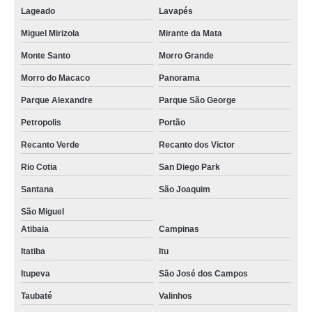
Lageado
Lavapés
Miguel Mirizola
Mirante da Mata
Monte Santo
Morro Grande
Morro do Macaco
Panorama
Parque Alexandre
Parque São George
Petropolis
Portão
Recanto Verde
Recanto dos Victor
Rio Cotia
San Diego Park
Santana
São Joaquim
São Miguel
Atibaia
Campinas
Itatiba
Itu
Itupeva
São José dos Campos
Taubaté
Valinhos