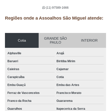
(11) 97589-1666
Regiões onde a Assoalhos São Miguel atende:
GRANDE SÃO
Cotia
INTERIOR
PAULO
Alphaville
Arujá
Barueri
Biritiba Mirim
Caieiras
Cajamar
Carapicuíba
Cotia
Embu Guaçú
Embu das Artes
Ferraz de Vasconcelos
Francisco Morato
Franco da Rocha
Guararema
Guarulhos
Itapecerica da Serra