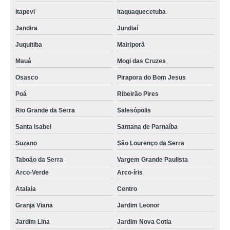
Itapevi
Itaquaquecetuba
Jandira
Jundiaí
Juquitiba
Mairiporã
Mauá
Mogi das Cruzes
Osasco
Pirapora do Bom Jesus
Poá
Ribeirão Pires
Rio Grande da Serra
Salesópolis
Santa Isabel
Santana de Parnaíba
Suzano
São Lourenço da Serra
Taboão da Serra
Vargem Grande Paulista
Arco-Verde
Arco-íris
Atalaia
Centro
Granja Viana
Jardim Leonor
Jardim Lina
Jardim Nova Cotia