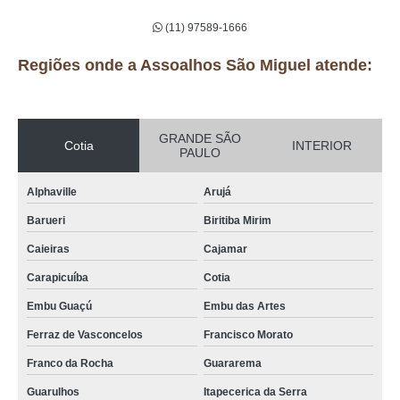
(11) 97589-1666
Regiões onde a Assoalhos São Miguel atende:
GRANDE SÃO
Cotia
INTERIOR
PAULO
Alphaville
Arujá
Barueri
Biritiba Mirim
Caieiras
Cajamar
Carapicuíba
Cotia
Embu Guaçú
Embu das Artes
Ferraz de Vasconcelos
Francisco Morato
Franco da Rocha
Guararema
Guarulhos
Itapecerica da Serra