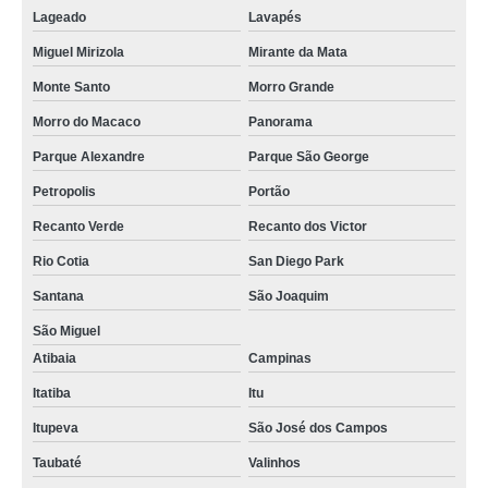
Lageado
Lavapés
Miguel Mirizola
Mirante da Mata
Monte Santo
Morro Grande
Morro do Macaco
Panorama
Parque Alexandre
Parque São George
Petropolis
Portão
Recanto Verde
Recanto dos Victor
Rio Cotia
San Diego Park
Santana
São Joaquim
São Miguel
Atibaia
Campinas
Itatiba
Itu
Itupeva
São José dos Campos
Taubaté
Valinhos