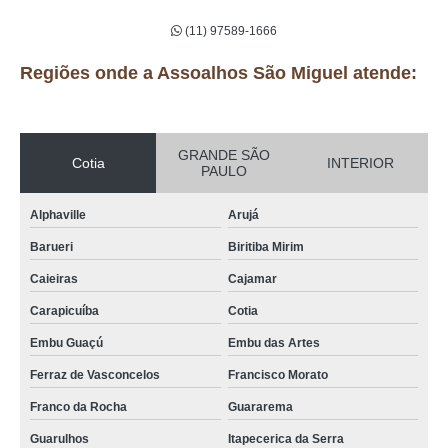
(11) 97589-1666
Regiões onde a Assoalhos São Miguel atende:
GRANDE SÃO
Cotia
INTERIOR
PAULO
Alphaville
Arujá
Barueri
Biritiba Mirim
Caieiras
Cajamar
Carapicuíba
Cotia
Embu Guaçú
Embu das Artes
Ferraz de Vasconcelos
Francisco Morato
Franco da Rocha
Guararema
Guarulhos
Itapecerica da Serra