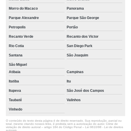
Morro do Macaco
Panorama
Parque Alexandre
Parque São George
Petropolis
Portão
Recanto Verde
Recanto dos Victor
Rio Cotia
San Diego Park
Santana
São Joaquim
São Miguel
Atibaia
Campinas
Itatiba
Itu
Itupeva
São José dos Campos
Taubaté
Valinhos
Vinhedo
O conteúdo do texto desta página é de direito reservado. Sua reprodução, parcial ou
total, mesmo citando nossos links, é proibida sem a autorização do autor. Crime de
violação de direito autoral – artigo 184 do Código Penal –
Lei 9610/98 - Lei de direitos
autorais
.