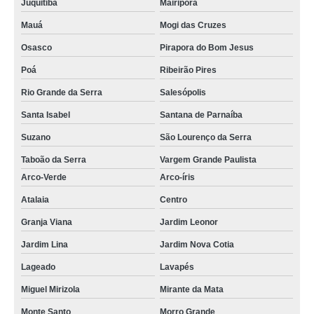
Juquitiba
Mairiporã
Mauá
Mogi das Cruzes
Osasco
Pirapora do Bom Jesus
Poá
Ribeirão Pires
Rio Grande da Serra
Salesópolis
Santa Isabel
Santana de Parnaíba
Suzano
São Lourenço da Serra
Taboão da Serra
Vargem Grande Paulista
Arco-Verde
Arco-íris
Atalaia
Centro
Granja Viana
Jardim Leonor
Jardim Lina
Jardim Nova Cotia
Lageado
Lavapés
Miguel Mirizola
Mirante da Mata
Monte Santo
Morro Grande