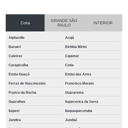
GRANDE SÃO
Cotia
INTERIOR
PAULO
Alphaville
Arujá
Barueri
Biritiba Mirim
Caieiras
Cajamar
Carapicuíba
Cotia
Embu Guaçú
Embu das Artes
Ferraz de Vasconcelos
Francisco Morato
Franco da Rocha
Guararema
Guarulhos
Itapecerica da Serra
Itapevi
Itaquaquecetuba
Jandira
Jundiaí