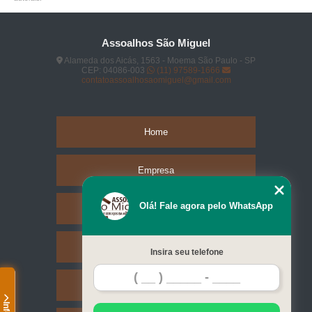
Assoalhos São Miguel
Alameda dos Aicás, 1563 - Moema São Paulo - SP
CEP: 04086-003
(11) 97589-1666
contatoassoalhosaomiguel@gmail.com
Home
Empresa
Olá! Fale agora pelo WhatsApp
Missão
Serviços
Insira seu telefone
Contato