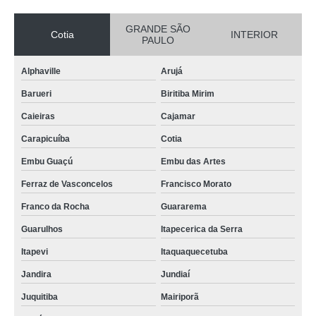
GRANDE SÃO
Cotia
INTERIOR
PAULO
Alphaville
Arujá
Barueri
Biritiba Mirim
Caieiras
Cajamar
Carapicuíba
Cotia
Embu Guaçú
Embu das Artes
Ferraz de Vasconcelos
Francisco Morato
Franco da Rocha
Guararema
Guarulhos
Itapecerica da Serra
Itapevi
Itaquaquecetuba
Jandira
Jundiaí
Juquitiba
Mairiporã