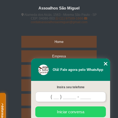
Assoalhos São Miguel
Alameda dos Aicás, 1563 - Moema São Paulo - SP
CEP: 04086-003
(11) 97589-1666
contatoassoalhosaomiguel@gmail.com
Home
Empresa
Olá! Fale agora pelo WhatsApp
Missão
Serviços
Insira seu telefone
Contato
Informações
Iniciar conversa
Mapa do site