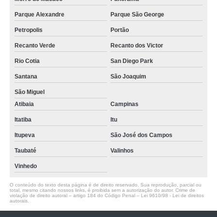
Parque Alexandre
Parque São George
Petropolis
Portão
Recanto Verde
Recanto dos Victor
Rio Cotia
San Diego Park
Santana
São Joaquim
São Miguel
Atibaia
Campinas
Itatiba
Itu
Itupeva
São José dos Campos
Taubaté
Valinhos
Vinhedo
O conteúdo do texto desta página é de direito reservado. Sua reprodução, parcial ou
total, mesmo citando nossos links, é proibida sem a autorização do autor. Crime de
violação de direito autoral – artigo 184 do Código Penal –
Lei 9610/98 - Lei de direitos
autorais
.