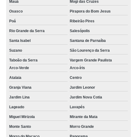
Mauá
Mogi das Cruzes
Osasco
Pirapora do Bom Jesus
Poá
Ribeirão Pires
Rio Grande da Serra
Salesópolis
Santa Isabel
Santana de Parnaíba
Suzano
São Lourenço da Serra
Taboão da Serra
Vargem Grande Paulista
Arco-Verde
Arco-íris
Atalaia
Centro
Granja Viana
Jardim Leonor
Jardim Lina
Jardim Nova Cotia
Lageado
Lavapés
Miguel Mirizola
Mirante da Mata
Monte Santo
Morro Grande
Morro do Macaco
Panorama