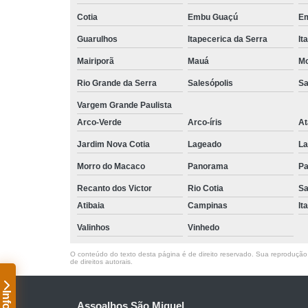
Cotia
Embu Guaçú
Em
Guarulhos
Itapecerica da Serra
It
Mairiporã
Mauá
Mo
Rio Grande da Serra
Salesópolis
Sa
Vargem Grande Paulista
Arco-Verde
Arco-íris
At
Jardim Nova Cotia
Lageado
La
Morro do Macaco
Panorama
Pa
Recanto dos Victor
Rio Cotia
Sa
Atibaia
Campinas
It
Valinhos
Vinhedo
O conteúdo do texto desta página é de direito reservado. Sua reprodução, 
de direitos autorais
.
Assoalhos São Miguel