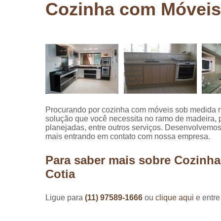
Cozinha com Móveis 
Pergolados
de madeira
Pergolados
em madeira
Pisos de
madeira
Raspagem
de pisos de
madeira
Procurando por cozinha com móveis sob medida n
solução que você necessita no ramo de madeira, 
Restauraçã
planejadas, entre outros serviços. Desenvolvemos 
de pisos de
mais entrando em contato com nossa empresa.
madeira
Para saber mais sobre Cozinh
Cotia
Ligue para
(11) 97589-1666
ou
clique aqui
e entre