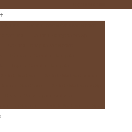
(11) 97589-1666
anejados
Cozinha com Móveis sob Medida
da com Ilha
Cozinha Planejada em Sp
Cozinha Planejada sob Medida
s
Fábrica de Cozinha Planejada
da
Loja de Cozinha Planejada
Deck de Madeira
Deck de Madeira Cumaru
deira em São Paulo
Deck de Madeira em Sp
Deck de Madeira para Banheiro
eira para Sacada
Deck de Madeira para Spa
Madeira sob Medida
Deck com Pergolado
a
ra
Deck em Madeira com Pergolado