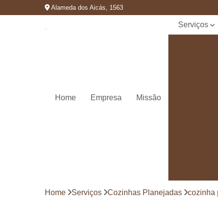
Alameda dos Aicás, 1563
Serviços
Cozinhas
planejadas
Decks de
madeira
Decks de
Home
Empresa
Missão
madeiras
Marcenaria
de
planejados
Móvel
planejado
Painéis de
madeira
Home
Serviços
Cozinhas Planejadas
cozinha 
Pergolado
decorado