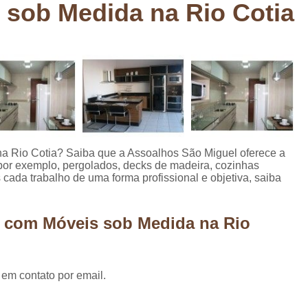
sob Medida na Rio Cotia
Deck em Madeira Cumaru
Deck
Deck Madeira para Sacada
Deck Modul
Deck para Sacada
Empre
Marcenaria com Móveis Planejados
Marcenaria de Personalização de P
Marcenaria de Planejado para Residência
Marcenaria de Planejados em Sp
M
a Rio Cotia? Saiba que a Assoalhos São Miguel oferece a
por exemplo, pergolados, decks de madeira, cozinhas
o
Marcenaria de Planejados para Quarto
cada trabalho de uma forma profissional e objetiva, saiba
Empresa de Móveis Planejados
Loja d
Móveis Planejados em São Pa
a com Móveis sob Medida na Rio
Móveis Planejados para Apartament
Móveis Planejados para Quarto de 
 em contato por email.
Móveis Planejados para Sala de Jant