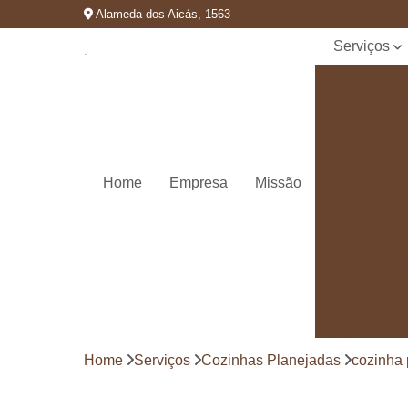
Alameda dos Aicás, 1563
Serviços
Cozinhas
planejadas
Decks de
madeira
Decks de
Home
Empresa
Missão
madeiras
Marcenaria
de
planejados
Móvel
planejado
Painéis de
madeira
Home
Serviços
Cozinhas Planejadas
cozinha 
Pergolado
decorado