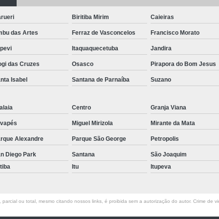
Pergolado de Madeira Maciça
Per
Pergolado de Madeira para Corredor
rueri
Biritiba Mirim
Caieiras
bu das Artes
Ferraz de Vasconcelos
Pergolado de Madeira para Jardim
Francisco Morato
apevi
Itaquaquecetuba
Jandira
Pergolado de Madeira sob Medida
gi das Cruzes
Osasco
Pirapora do Bom Jesus
Pergolado de Madeira na Parede
P
nta Isabel
Santana de Parnaíba
Suzano
Pergolado de Madeira para Casamento
Pergolado de Madeira para Festa
Per
alaia
Centro
Granja Viana
Pergolado de Madeira para Varanda
Perg
vapés
Miguel Mirizola
Mirante da Mata
Pergolado para Jardim
Pergola
rque Alexandre
Parque São George
Petropolis
Piso de Madeira de Demolição
Piso de Ma
n Diego Park
Santana
São Joaquim
Piso de Madeira para área Exter
atiba
Itu
Itupeva
Piso de Madeira para Jardim
Piso de Made
Piso de Madeira para Varanda
Piso de 
parcial ou total, mesmo citando nossos links, é proibida sem a autorização do autor. Crime de vi
Raspagem de Piso de Madeira Area Externa