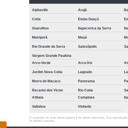
Alphaville
Arujá
Ba
Cotia
Embu Guaçú
Em
Guarulhos
Itapecerica da Serra
It
Mairiporã
Mauá
Mo
Rio Grande da Serra
Salesópolis
Sa
Vargem Grande Paulista
Arco-Verde
Arco-íris
At
Jardim Nova Cotia
Lageado
La
Morro do Macaco
Panorama
Pa
Recanto dos Victor
Rio Cotia
Sa
Atibaia
Campinas
It
Valinhos
Vinhedo
O conteúdo do texto desta página é de direito reservado. Sua reprodução, 
de direitos autorais
.