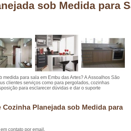
anejada sob Medida para 
Deck em Madeira Cumaru
Deck
Deck Madeira para Sacada
Deck Modul
Deck para Sacada
Empre
Marcenaria com Móveis Planejados
Marcenaria de Personalização de P
Marcenaria de Planejado para Residência
Marcenaria de Planejados em Sp
M
o
Marcenaria de Planejados para Quarto
sob medida para sala em Embu das Artes? A Assoalhos São
us clientes serviços como para pergolados, cozinhas
Empresa de Móveis Planejados
Loja d
posição para esclarecer dúvidas e dar o suporte
Móveis Planejados em São Pa
Móveis Planejados para Apartament
e Cozinha Planejada sob Medida para
Móveis Planejados para Quarto de 
Móveis Planejados para Sala de Jant
 em contato por email.