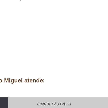
Móveis Planejados Residênciais
Painel d
Painel de Madeira em São Paulo
Painel 
Painel de Madeira para área Exter
Painel de Madeira para Parede
Painel de Madeira para Sala
Painel de Ma
Pergolado de Madeira Decorado
Pergo
Pergolado Decorado Casamento
Pergolado Decorado com Planta
Pergolado Decorado de Madeira
Pergolado Decorado para Casamen
o Miguel atende:
Pergolado Decorado para Pais
Pergolado de Madeira Cumaru
Pergolado de Madeira em São Pa
GRANDE SÃO PAULO