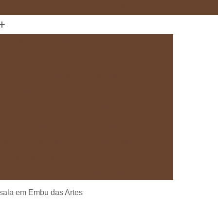
(11) 97589-1666
anejados
Cozinha com Móveis sob Medida
da com Ilha
Cozinha Planejada em Sp
Cozinha Planejada sob Medida
s
Fábrica de Cozinha Planejada
da
Loja de Cozinha Planejada
Deck de Madeira
Deck de Madeira Cumaru
deira em São Paulo
Deck de Madeira em Sp
Deck de Madeira para Banheiro
eira para Sacada
Deck de Madeira para Spa
Madeira sob Medida
Deck com Pergolado
 sala em Embu das Artes
ra
Deck em Madeira com Pergolado