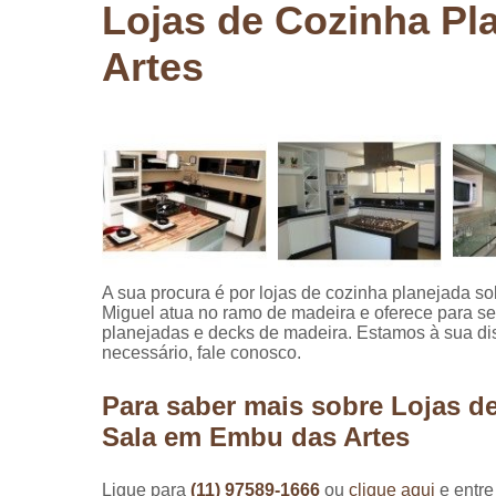
Lojas de Cozinha Pl
Pergolados
de madeira
Artes
Pergolados
em madeira
Pisos de
madeira
Raspagem
de pisos de
madeira
Restauraçã
A sua procura é por lojas de cozinha planejada 
de pisos de
Miguel atua no ramo de madeira e oferece para se
madeira
planejadas e decks de madeira. Estamos à sua dis
necessário, fale conosco.
Para saber mais sobre Lojas d
Sala em Embu das Artes
Ligue para
(11) 97589-1666
ou
clique aqui
e entre