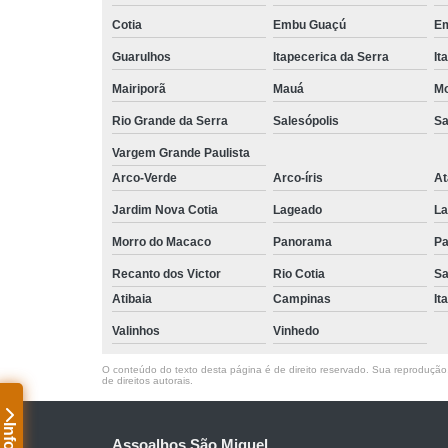
Cotia
Embu Guaçú
Em
Guarulhos
Itapecerica da Serra
It
Mairiporã
Mauá
Mo
Rio Grande da Serra
Salesópolis
Sa
Vargem Grande Paulista
Arco-Verde
Arco-íris
At
Jardim Nova Cotia
Lageado
La
Morro do Macaco
Panorama
Pa
Recanto dos Victor
Rio Cotia
Sa
Atibaia
Campinas
It
Valinhos
Vinhedo
O conteúdo do texto desta página é de direito reservado. Sua reprodução, 
de direitos autorais
.
Assoalhos São Miguel