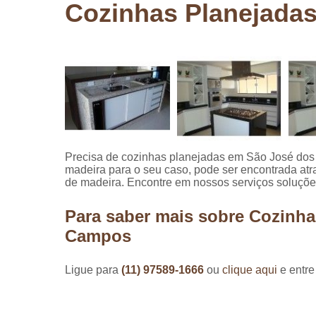
Cozinhas Planejada
Pergolados
de madeira
Pergolados
em madeira
Pisos de
madeira
Raspagem
de pisos de
madeira
Precisa de cozinhas planejadas em São José dos
madeira para o seu caso, pode ser encontrada at
Restauraçã
de madeira. Encontre em nossos serviços soluções
de pisos de
madeira
Para saber mais sobre Cozinh
Campos
Ligue para
(11) 97589-1666
ou
clique aqui
e entre