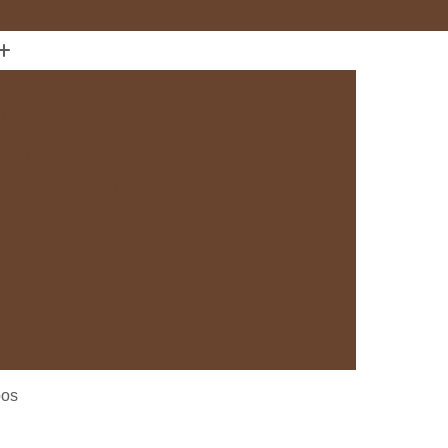
(11) 97589-1666
anejados
Cozinha com Móveis sob Medida
da com Ilha
Cozinha Planejada em Sp
Cozinha Planejada sob Medida
s
Fábrica de Cozinha Planejada
da
Loja de Cozinha Planejada
Deck de Madeira
Deck de Madeira Cumaru
deira em São Paulo
Deck de Madeira em Sp
Deck de Madeira para Banheiro
eira para Sacada
Deck de Madeira para Spa
Madeira sob Medida
Deck com Pergolado
pos
ra
Deck em Madeira com Pergolado