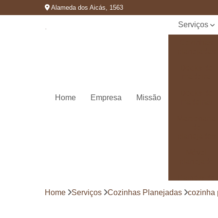
Alameda dos Aicás, 1563
Serviços
Cozinhas
planejadas
Decks de
madeira
Decks de
Home
Empresa
Missão
madeiras
Marcenaria
de
planejados
Móvel
planejado
Painéis de
madeira
Home
Serviços
Cozinhas Planejadas
cozinha 
Pergolado
decorado