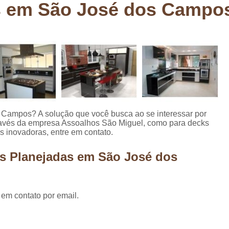
s em São José dos Campo
Deck em Madeira Cumaru
Deck
Deck Madeira para Sacada
Deck Modul
Deck para Sacada
Empre
Marcenaria com Móveis Planejados
Marcenaria de Personalização de P
Marcenaria de Planejado para Residência
Marcenaria de Planejados em Sp
M
 Campos? A solução que você busca ao se interessar por
ravés da empresa Assoalhos São Miguel, como para decks
o
Marcenaria de Planejados para Quarto
 inovadoras, entre em contato.
Empresa de Móveis Planejados
Loja d
as Planejadas em São José dos
Móveis Planejados em São Pa
Móveis Planejados para Apartament
 em contato por email.
Móveis Planejados para Quarto de 
Móveis Planejados para Sala de Jant