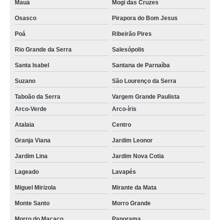
Mauá
Mogi das Cruzes
Osasco
Pirapora do Bom Jesus
Poá
Ribeirão Pires
Rio Grande da Serra
Salesópolis
Santa Isabel
Santana de Parnaíba
Suzano
São Lourenço da Serra
Taboão da Serra
Vargem Grande Paulista
Arco-Verde
Arco-íris
Atalaia
Centro
Granja Viana
Jardim Leonor
Jardim Lina
Jardim Nova Cotia
Lageado
Lavapés
Miguel Mirizola
Mirante da Mata
Monte Santo
Morro Grande
Morro do Macaco
Panorama