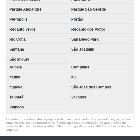
Parque Alexandre
Parque São George
Petropolis
Portão
Recanto Verde
Recanto dos Victor
Rio Cotia
San Diego Park
Santana
São Joaquim
São Miguel
Atibaia
Campinas
Itatiba
Itu
Itupeva
São José dos Campos
Taubaté
Valinhos
Vinhedo
O conteúdo do texto desta página é de direito reservado. Sua reprodução, parcial ou
total, mesmo citando nossos links, é proibida sem a autorização do autor. Crime de
violação de direito autoral – artigo 184 do Código Penal –
Lei 9610/98 - Lei de direitos
autorais
.