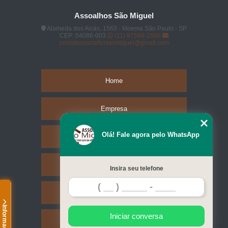
Assoalhos São Miguel
Alameda dos Aicás, 1563 - Moema São Paulo - SP
CEP: 04086-003
(11) 97589-1666
contatoassoalhosaomiguel@gmail.com
Home
Empresa
Olá! Fale agora pelo WhatsApp
Missão
Serviços
Insira seu telefone
Contato
Informações
Iniciar conversa
Mapa do site