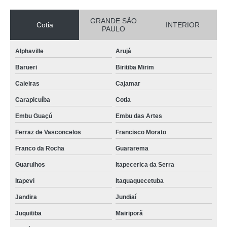
GRANDE SÃO
Cotia
INTERIOR
PAULO
Alphaville
Arujá
Barueri
Biritiba Mirim
Caieiras
Cajamar
Carapicuíba
Cotia
Embu Guaçú
Embu das Artes
Ferraz de Vasconcelos
Francisco Morato
Franco da Rocha
Guararema
Guarulhos
Itapecerica da Serra
Itapevi
Itaquaquecetuba
Jandira
Jundiaí
Juquitiba
Mairiporã