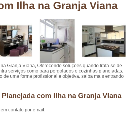
om Ilha na Granja Viana
Deck em Madeira Cumaru
Deck
Deck Madeira para Sacada
Deck Modul
Deck para Sacada
Empre
Marcenaria com Móveis Planejados
Marcenaria de Personalização de P
Marcenaria de Planejado para Residência
Marcenaria de Planejados em Sp
M
 na Granja Viana, Oferecendo soluções quando trata-se de
tra serviços como para pergolados e cozinhas planejadas,
o
Marcenaria de Planejados para Quarto
 de uma forma profissional e objetiva, saiba mais entrando
Empresa de Móveis Planejados
Loja d
Móveis Planejados em São Pa
 Planejada com Ilha na Granja Viana
Móveis Planejados para Apartament
 em contato por email.
Móveis Planejados para Quarto de 
Móveis Planejados para Sala de Jant