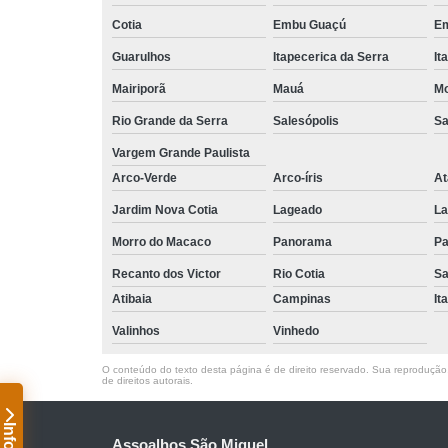
Cotia
Embu Guaçú
Em
Guarulhos
Itapecerica da Serra
It
Mairiporã
Mauá
Mo
Rio Grande da Serra
Salesópolis
Sa
Vargem Grande Paulista
Arco-Verde
Arco-íris
At
Jardim Nova Cotia
Lageado
La
Morro do Macaco
Panorama
Pa
Recanto dos Victor
Rio Cotia
Sa
Atibaia
Campinas
It
Valinhos
Vinhedo
O conteúdo do texto desta página é de direito reservado. Sua reprodução, 
de direitos autorais
.
Assoalhos São Miguel