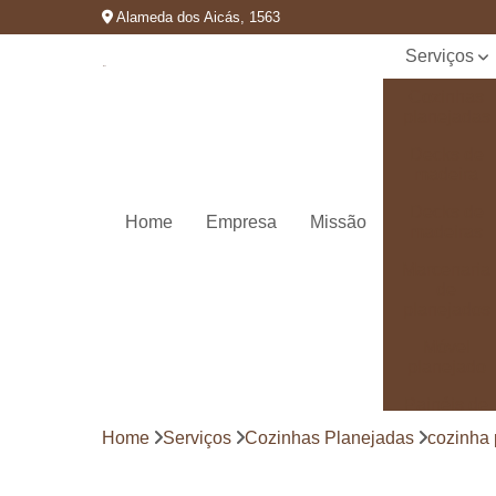
Alameda dos Aicás, 1563
Serviços
Cozinhas
planejadas
Decks de
madeira
Decks de
Home
Empresa
Missão
madeiras
Marcenaria
de
planejados
Móvel
planejado
Painéis de
madeira
Home
Serviços
Cozinhas Planejadas
cozinha 
Pergolado
decorado