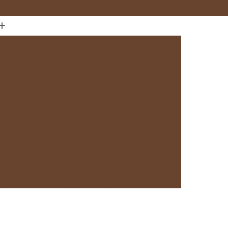
(11) 97589-1666
anejados
Cozinha com Móveis sob Medida
da com Ilha
Cozinha Planejada em Sp
Cozinha Planejada sob Medida
s
Fábrica de Cozinha Planejada
da
Loja de Cozinha Planejada
Deck de Madeira
Deck de Madeira Cumaru
deira em São Paulo
Deck de Madeira em Sp
Deck de Madeira para Banheiro
eira para Sacada
Deck de Madeira para Spa
Madeira sob Medida
Deck com Pergolado
ra
Deck em Madeira com Pergolado