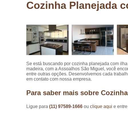
Cozinha Planejada c
Pergolados
de madeira
Pergolados
em madeira
Pisos de
madeira
Raspagem
de pisos de
madeira
Se está buscando por cozinha planejada com ilha
madeira, com a Assoalhos São Miguel, você encon
Restauraçã
entre outras opções. Desenvolvemos cada trabalho
de pisos de
em contato com nossa empresa.
madeira
Para saber mais sobre Cozinha
Ligue para
(11) 97589-1666
ou
clique aqui
e entre