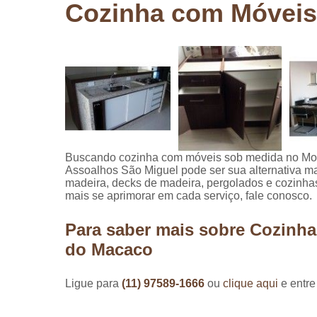
Cozinha com Móveis
Pergolados
de madeira
Pergolados
em madeira
Pisos de
madeira
Raspagem
de pisos de
madeira
Buscando cozinha com móveis sob medida no Mor
Assoalhos São Miguel pode ser sua alternativa mai
Restauraçã
madeira, decks de madeira, pergolados e cozinh
de pisos de
mais se aprimorar em cada serviço, fale conosco.
madeira
Para saber mais sobre Cozinh
do Macaco
Ligue para
(11) 97589-1666
ou
clique aqui
e entre