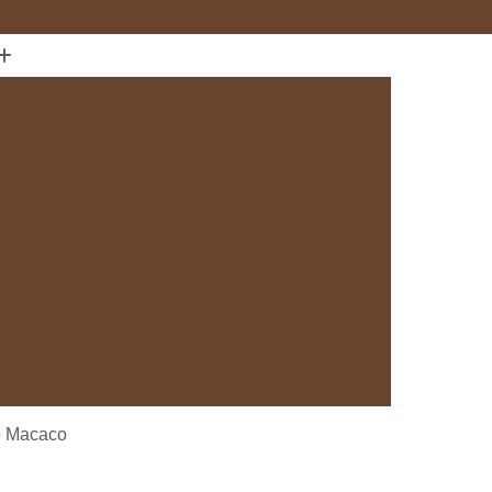
(11) 97589-1666
anejados
Cozinha com Móveis sob Medida
da com Ilha
Cozinha Planejada em Sp
Cozinha Planejada sob Medida
s
Fábrica de Cozinha Planejada
da
Loja de Cozinha Planejada
Deck de Madeira
Deck de Madeira Cumaru
deira em São Paulo
Deck de Madeira em Sp
Deck de Madeira para Banheiro
eira para Sacada
Deck de Madeira para Spa
Madeira sob Medida
Deck com Pergolado
o Macaco
ra
Deck em Madeira com Pergolado