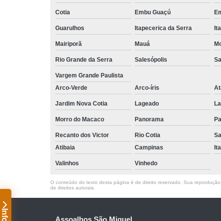
Cotia
Embu Guaçú
Em
Guarulhos
Itapecerica da Serra
It
Mairiporã
Mauá
Mo
Rio Grande da Serra
Salesópolis
Sa
Vargem Grande Paulista
Arco-Verde
Arco-íris
At
Jardim Nova Cotia
Lageado
La
Morro do Macaco
Panorama
Pa
Recanto dos Victor
Rio Cotia
Sa
Atibaia
Campinas
It
Valinhos
Vinhedo
O conteúdo do texto desta página é de direito reservado. Sua reprodução, 
de direitos autorais
.
Assoalhos São Miguel