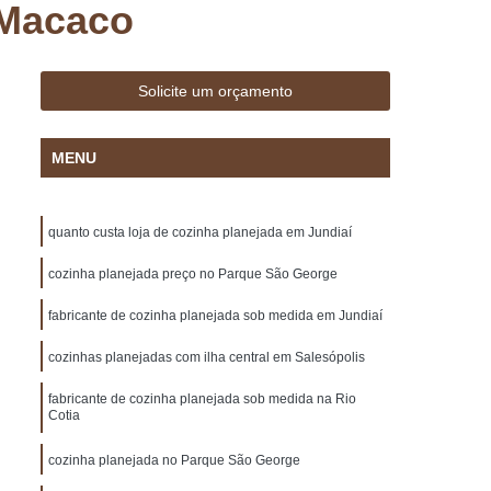
 Macaco
 Madeira
Deck Madeira Cumaru
ar
Deck para Jardim
Deck para Piscina
sa Marcenaria de Planejado
Solicite um orçamento
Marcenaria de Móveis Planejados
MENU
lanejados
Marcenaria de Planejado
Marcenaria de Planejados em São Paulo
quanto custa loja de cozinha planejada em Jundiaí
arcenaria de Planejados para Cozinhas
Marcenaria de Planejados para Sala
cozinha planejada preço no Parque São George
e Móveis Planejados
Móveis Planejados
fabricante de cozinha planejada sob medida em Jundiaí
ulo
Móveis Planejados em Sp
cozinhas planejadas com ilha central em Salesópolis
o
Móveis Planejados para Cozinha
fabricante de cozinha planejada sob medida na Rio
Cotia
Casal
Móveis Planejados para Sala
ar
Móveis Planejados para Varanda
cozinha planejada no Parque São George