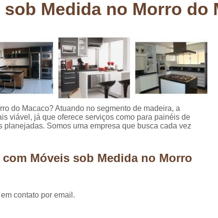
 sob Medida no Morro do
Deck em Madeira Cumaru
Deck
Deck Madeira para Sacada
Deck Modul
Deck para Sacada
Empre
Marcenaria com Móveis Planejados
Marcenaria de Personalização de P
Marcenaria de Planejado para Residência
Marcenaria de Planejados em Sp
M
ro do Macaco? Atuando no segmento de madeira, a
s viável, já que oferece serviços como para painéis de
o
Marcenaria de Planejados para Quarto
as planejadas. Somos uma empresa que busca cada vez
Empresa de Móveis Planejados
Loja d
Móveis Planejados em São Pa
a com Móveis sob Medida no Morro
Móveis Planejados para Apartament
Móveis Planejados para Quarto de 
 em contato por email.
Móveis Planejados para Sala de Jant