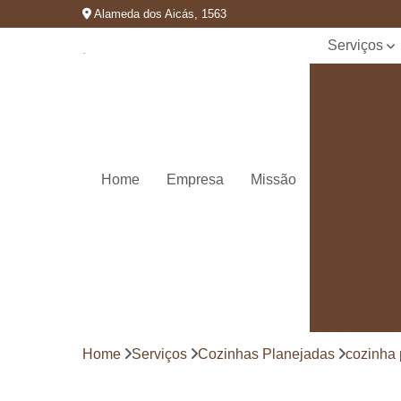
Alameda dos Aicás, 1563
Serviços
Cozinhas
planejadas
Decks de
madeira
Decks de
Home
Empresa
Missão
madeiras
Marcenaria
de
planejados
Móvel
planejado
Painéis de
madeira
Home
Serviços
Cozinhas Planejadas
cozinha 
Pergolado
decorado