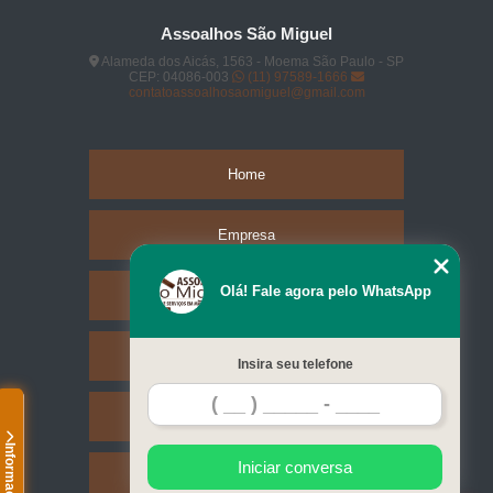
Assoalhos São Miguel
Alameda dos Aicás, 1563 - Moema São Paulo - SP
CEP: 04086-003
(11) 97589-1666
contatoassoalhosaomiguel@gmail.com
Home
Empresa
Olá! Fale agora pelo WhatsApp
Missão
Serviços
Insira seu telefone
Contato
Informações
Iniciar conversa
Mapa do site