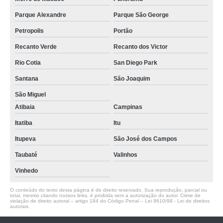
Parque Alexandre
Parque São George
Petropolis
Portão
Recanto Verde
Recanto dos Victor
Rio Cotia
San Diego Park
Santana
São Joaquim
São Miguel
Atibaia
Campinas
Itatiba
Itu
Itupeva
São José dos Campos
Taubaté
Valinhos
Vinhedo
O conteúdo do texto desta página é de direito reservado. Sua reprodução, parcial ou
total, mesmo citando nossos links, é proibida sem a autorização do autor. Crime de
violação de direito autoral – artigo 184 do Código Penal –
Lei 9610/98 - Lei de direitos
autorais
.