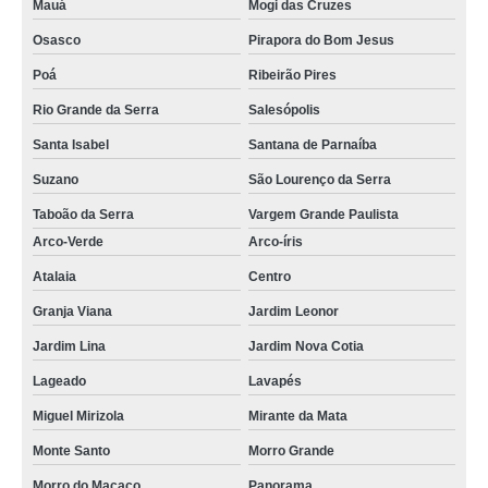
Mauá
Mogi das Cruzes
Osasco
Pirapora do Bom Jesus
Poá
Ribeirão Pires
Rio Grande da Serra
Salesópolis
Santa Isabel
Santana de Parnaíba
Suzano
São Lourenço da Serra
Taboão da Serra
Vargem Grande Paulista
Arco-Verde
Arco-íris
Atalaia
Centro
Granja Viana
Jardim Leonor
Jardim Lina
Jardim Nova Cotia
Lageado
Lavapés
Miguel Mirizola
Mirante da Mata
Monte Santo
Morro Grande
Morro do Macaco
Panorama