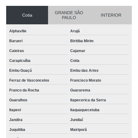
GRANDE SÃO
Cotia
INTERIOR
PAULO
Alphaville
Arujá
Barueri
Biritiba Mirim
Caieiras
Cajamar
Carapicuíba
Cotia
Embu Guaçú
Embu das Artes
Ferraz de Vasconcelos
Francisco Morato
Franco da Rocha
Guararema
Guarulhos
Itapecerica da Serra
Itapevi
Itaquaquecetuba
Jandira
Jundiaí
Juquitiba
Mairiporã