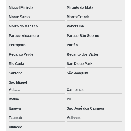
Miguel Mirizola
Mirante da Mata
Monte Santo
Morro Grande
Morro do Macaco
Panorama
Parque Alexandre
Parque São George
Petropolis
Portão
Recanto Verde
Recanto dos Victor
Rio Cotia
San Diego Park
Santana
São Joaquim
São Miguel
Atibaia
Campinas
Itatiba
Itu
Itupeva
São José dos Campos
Taubaté
Valinhos
Vinhedo