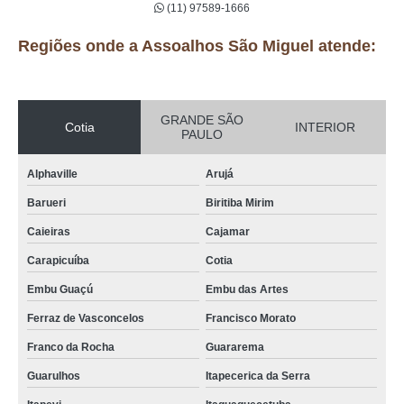
(11) 97589-1666
Regiões onde a Assoalhos São Miguel atende:
GRANDE SÃO
Cotia
INTERIOR
PAULO
Alphaville
Arujá
Barueri
Biritiba Mirim
Caieiras
Cajamar
Carapicuíba
Cotia
Embu Guaçú
Embu das Artes
Ferraz de Vasconcelos
Francisco Morato
Franco da Rocha
Guararema
Guarulhos
Itapecerica da Serra