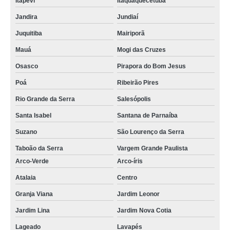
Itapevi
Itaquaquecetuba
Jandira
Jundiaí
Juquitiba
Mairiporã
Mauá
Mogi das Cruzes
Osasco
Pirapora do Bom Jesus
Poá
Ribeirão Pires
Rio Grande da Serra
Salesópolis
Santa Isabel
Santana de Parnaíba
Suzano
São Lourenço da Serra
Taboão da Serra
Vargem Grande Paulista
Arco-Verde
Arco-íris
Atalaia
Centro
Granja Viana
Jardim Leonor
Jardim Lina
Jardim Nova Cotia
Lageado
Lavapés