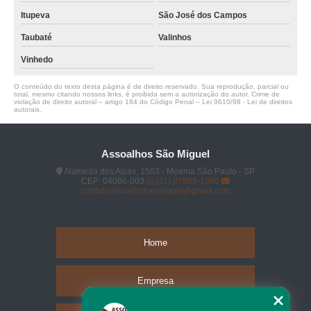
Itupeva
São José dos Campos
Taubaté
Valinhos
Vinhedo
O conteúdo do texto desta página é de direito reservado. Sua reprodução, parcial ou
total, mesmo citando nossos links, é proibida sem a autorização do autor. Crime de
violação de direito autoral – artigo 184 do Código Penal –
Lei 9610/98 - Lei de direitos
autorais
.
Assoalhos São Miguel
Alameda dos Aicás, 1563 - Moema São Paulo - SP
CEP: 04086-003
(11) 97589-1666
contatoassoalhosaomiguel@gmail.com
Home
Empresa