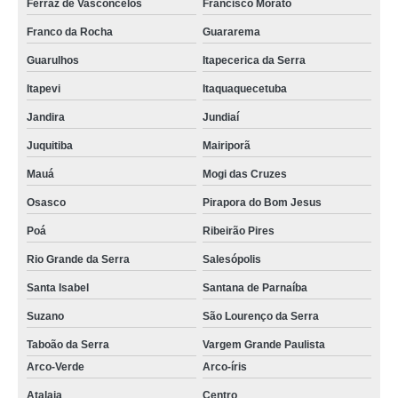
Ferraz de Vasconcelos
Francisco Morato
Franco da Rocha
Guararema
Guarulhos
Itapecerica da Serra
Itapevi
Itaquaquecetuba
Jandira
Jundiaí
Juquitiba
Mairiporã
Mauá
Mogi das Cruzes
Osasco
Pirapora do Bom Jesus
Poá
Ribeirão Pires
Rio Grande da Serra
Salesópolis
Santa Isabel
Santana de Parnaíba
Suzano
São Lourenço da Serra
Taboão da Serra
Vargem Grande Paulista
Arco-Verde
Arco-íris
Atalaia
Centro