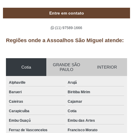
Entre em contato
(11) 97589-1666
Regiões onde a Assoalhos São Miguel atende:
GRANDE SÃO
Cotia
INTERIOR
PAULO
Alphaville
Arujá
Barueri
Biritiba Mirim
Caieiras
Cajamar
Carapicuíba
Cotia
Embu Guaçú
Embu das Artes
Ferraz de Vasconcelos
Francisco Morato