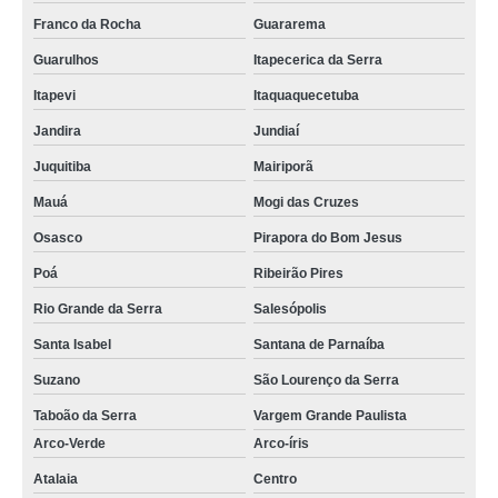
Franco da Rocha
Guararema
Guarulhos
Itapecerica da Serra
Itapevi
Itaquaquecetuba
Jandira
Jundiaí
Juquitiba
Mairiporã
Mauá
Mogi das Cruzes
Osasco
Pirapora do Bom Jesus
Poá
Ribeirão Pires
Rio Grande da Serra
Salesópolis
Santa Isabel
Santana de Parnaíba
Suzano
São Lourenço da Serra
Taboão da Serra
Vargem Grande Paulista
Arco-Verde
Arco-íris
Atalaia
Centro