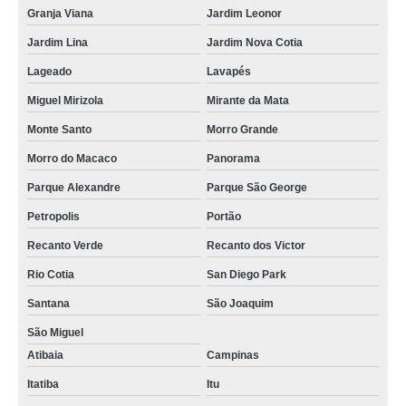
Granja Viana
Jardim Leonor
Jardim Lina
Jardim Nova Cotia
Lageado
Lavapés
Miguel Mirizola
Mirante da Mata
Monte Santo
Morro Grande
Morro do Macaco
Panorama
Parque Alexandre
Parque São George
Petropolis
Portão
Recanto Verde
Recanto dos Victor
Rio Cotia
San Diego Park
Santana
São Joaquim
São Miguel
Atibaia
Campinas
Itatiba
Itu