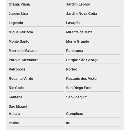
Granja Viana
Jardim Leonor
Jardim Lina
Jardim Nova Cotia
Lageado
Lavapés
Miguel Mirizola
Mirante da Mata
Monte Santo
Morro Grande
Morro do Macaco
Panorama
Parque Alexandre
Parque São George
Petropolis
Portão
Recanto Verde
Recanto dos Victor
Rio Cotia
San Diego Park
Santana
São Joaquim
São Miguel
Atibaia
Campinas
Itatiba
Itu