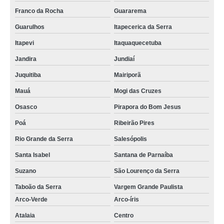
Franco da Rocha
Guararema
Guarulhos
Itapecerica da Serra
Itapevi
Itaquaquecetuba
Jandira
Jundiaí
Juquitiba
Mairiporã
Mauá
Mogi das Cruzes
Osasco
Pirapora do Bom Jesus
Poá
Ribeirão Pires
Rio Grande da Serra
Salesópolis
Santa Isabel
Santana de Parnaíba
Suzano
São Lourenço da Serra
Taboão da Serra
Vargem Grande Paulista
Arco-Verde
Arco-íris
Atalaia
Centro