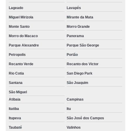
Lageado
Lavapés
Miguel Mirizola
Mirante da Mata
Monte Santo
Morro Grande
Morro do Macaco
Panorama
Parque Alexandre
Parque São George
Petropolis
Portão
Recanto Verde
Recanto dos Victor
Rio Cotia
San Diego Park
Santana
São Joaquim
São Miguel
Atibaia
Campinas
Itatiba
Itu
Itupeva
São José dos Campos
Taubaté
Valinhos