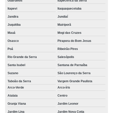
Guarulhos
Itapecerica da Serra
Itapevi
Itaquaquecetuba
Jandira
Jundiaí
Juquitiba
Mairiporã
Mauá
Mogi das Cruzes
Osasco
Pirapora do Bom Jesus
Poá
Ribeirão Pires
Rio Grande da Serra
Salesópolis
Santa Isabel
Santana de Parnaíba
Suzano
São Lourenço da Serra
Taboão da Serra
Vargem Grande Paulista
Arco-Verde
Arco-íris
Atalaia
Centro
Granja Viana
Jardim Leonor
Jardim Lina
Jardim Nova Cotia