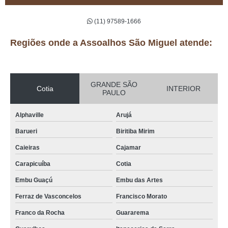
(11) 97589-1666
Regiões onde a Assoalhos São Miguel atende:
GRANDE SÃO
Cotia
INTERIOR
PAULO
Alphaville
Arujá
Barueri
Biritiba Mirim
Caieiras
Cajamar
Carapicuíba
Cotia
Embu Guaçú
Embu das Artes
Ferraz de Vasconcelos
Francisco Morato
Franco da Rocha
Guararema