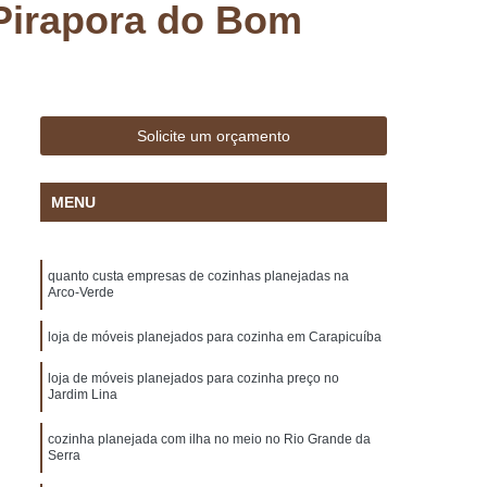
Pirapora do Bom
 Madeira
Deck Madeira Cumaru
ar
Deck para Jardim
Deck para Piscina
sa Marcenaria de Planejado
Marcenaria de Móveis Planejados
Solicite um orçamento
lanejados
Marcenaria de Planejado
Marcenaria de Planejados em São Paulo
MENU
arcenaria de Planejados para Cozinhas
Marcenaria de Planejados para Sala
quanto custa empresas de cozinhas planejadas na
Arco-Verde
e Móveis Planejados
Móveis Planejados
loja de móveis planejados para cozinha em Carapicuíba
ulo
Móveis Planejados em Sp
loja de móveis planejados para cozinha preço no
o
Móveis Planejados para Cozinha
Jardim Lina
Casal
Móveis Planejados para Sala
cozinha planejada com ilha no meio no Rio Grande da
ar
Móveis Planejados para Varanda
Serra