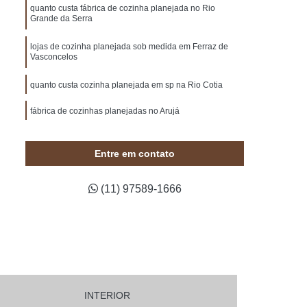
e Madeira
Painel de Madeira de Demolição
quanto custa fábrica de cozinha planejada no Rio
Grande da Serra
de Madeira em Sp
Painel de Madeira Maciça
lojas de cozinha planejada sob medida em Ferraz de
na
Painel de Madeira para Jardim
Vasconcelos
Painel de Madeira para Quarto
quanto custa cozinha planejada em sp na Rio Cotia
deira para Tv
Painel de Madeira sob Medida
fábrica de cozinhas planejadas no Arujá
lado de Madeira Decorado para Casamento
cozinha planejada sob medida em Itapevi
Pergolado Decorado com Flores
Entre em contato
lojas de cozinhas planejadas em Alphaville
s
Pergolado Decorado com Voal
(11) 97589-1666
Pergolado Decorado para Boda
to
Pergolado Decorado para Festa
agismo
Pergolado de Madeira
Pergolado de Madeira de Demolição
ulo
Pergolado de Madeira em Sp
INTERIOR