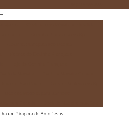
(11) 97589-1666
anejados
Cozinha com Móveis sob Medida
da com Ilha
Cozinha Planejada em Sp
Cozinha Planejada sob Medida
s
Fábrica de Cozinha Planejada
da
Loja de Cozinha Planejada
Deck de Madeira
Deck de Madeira Cumaru
deira em São Paulo
Deck de Madeira em Sp
Deck de Madeira para Banheiro
eira para Sacada
Deck de Madeira para Spa
Madeira sob Medida
Deck com Pergolado
ilha em Pirapora do Bom Jesus
ra
Deck em Madeira com Pergolado