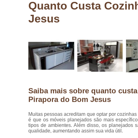
Quanto Custa Cozinh
Pergolados
de madeira
Jesus
Pergolados
em madeira
Pisos de
madeira
Raspagem
de pisos de
madeira
Restauraçã
de pisos de
madeira
Saiba mais sobre quanto custa
Pirapora do Bom Jesus
Muitas pessoas acreditam que optar por cozinhas
é que os móveis planejados são mais específico
tipos de ambientes. Além disso, os planejados 
qualidade, aumentando assim sua vida útil.