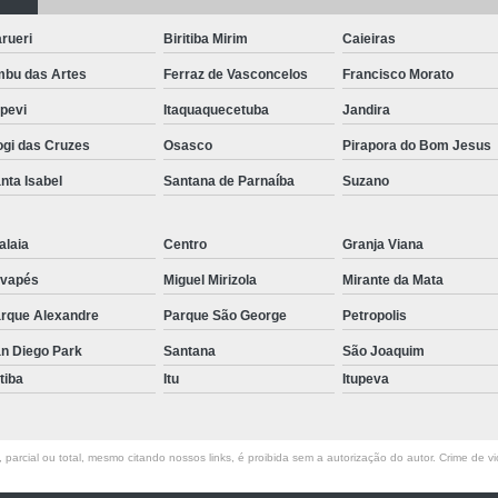
Pergolado de Madeira Maciça
Per
Pergolado de Madeira para Corredor
rueri
Biritiba Mirim
Caieiras
bu das Artes
Ferraz de Vasconcelos
Pergolado de Madeira para Jardim
Francisco Morato
apevi
Itaquaquecetuba
Jandira
Pergolado de Madeira sob Medida
gi das Cruzes
Osasco
Pirapora do Bom Jesus
Pergolado de Madeira na Parede
P
nta Isabel
Santana de Parnaíba
Suzano
Pergolado de Madeira para Casamento
Pergolado de Madeira para Festa
Per
alaia
Centro
Granja Viana
Pergolado de Madeira para Varanda
Perg
vapés
Miguel Mirizola
Mirante da Mata
Pergolado para Jardim
Pergola
rque Alexandre
Parque São George
Petropolis
Piso de Madeira de Demolição
Piso de Ma
n Diego Park
Santana
São Joaquim
Piso de Madeira para área Exter
atiba
Itu
Itupeva
Piso de Madeira para Jardim
Piso de Made
Piso de Madeira para Varanda
Piso de 
parcial ou total, mesmo citando nossos links, é proibida sem a autorização do autor. Crime de vi
Raspagem de Piso de Madeira Area Externa