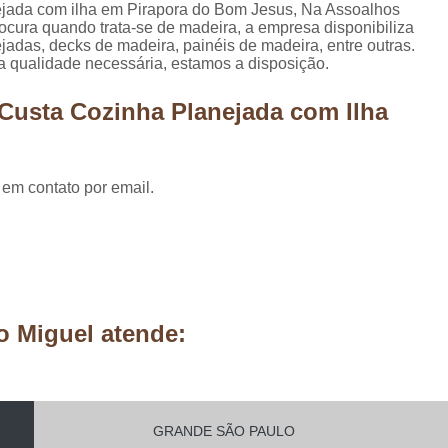
Móveis Planejados Residênciais
Painel d
ejada com ilha em Pirapora do Bom Jesus, Na Assoalhos
ocura quando trata-se de madeira, a empresa disponibiliza
Painel de Madeira em São Paulo
Painel 
jadas, decks de madeira, painéis de madeira, entre outras.
 a qualidade necessária, estamos a disposição.
Painel de Madeira para área Exter
Custa Cozinha Planejada com Ilha
Painel de Madeira para Parede
Painel de Madeira para Sala
Painel de Ma
Pergolado de Madeira Decorado
Pergo
 em contato por email.
Pergolado Decorado Casamento
Pergolado Decorado com Planta
Pergolado Decorado de Madeira
Pergolado Decorado para Casamen
o Miguel atende:
Pergolado Decorado para Pais
Pergolado de Madeira Cumaru
Pergolado de Madeira em São Pa
GRANDE SÃO PAULO