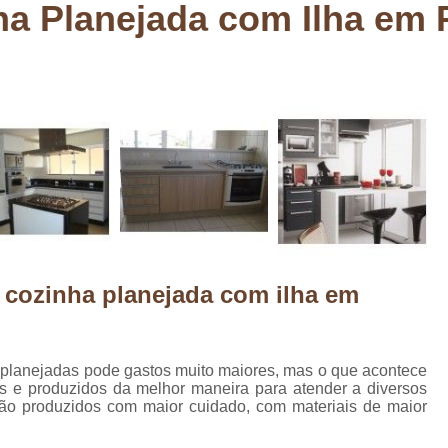
a Planejada com Ilha em 
Deck em Madeira Cumaru
Deck
Deck Madeira para Sacada
Deck Modul
Deck para Sacada
Empre
Marcenaria com Móveis Planejados
Marcenaria de Personalização de P
Marcenaria de Planejado para Residência
Marcenaria de Planejados em Sp
M
o
Marcenaria de Planejados para Quarto
Empresa de Móveis Planejados
Loja d
 cozinha planejada com ilha em
Móveis Planejados em São Pa
Móveis Planejados para Apartament
 planejadas pode gastos muito maiores, mas o que acontece
Móveis Planejados para Quarto de 
s e produzidos da melhor maneira para atender a diversos
são produzidos com maior cuidado, com materiais de maior
Móveis Planejados para Sala de Jant