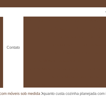
Cozinha com Ilha
Cozinha com Móveis Pl
Cozinha Planejada
Cozinha Planeja
Cozinha Planejada em São Paulo
Empresas de Cozinhas Planejada
Contato
Fabricante de Cozinha Planeja
Loja de Móveis Planejados para Cozinha
Deck de Madeira de Demolição
Deck de Ma
Deck de Madeira para Banheira
Deck de Madeira para Piscina
Deck de Mad
Deck de Madeira para Varanda
Deck de 
 com móveis sob medida
quanto custa cozinha planejada com 
Deck e Pergolado
Deck em Madei