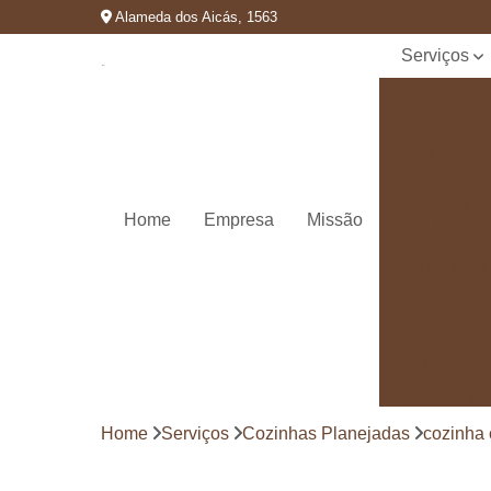
Alameda dos Aicás, 1563
Serviços
Cozinhas
planejadas
Decks de
madeira
Decks de
Home
Empresa
Missão
madeiras
Marcenaria
de
planejados
Móvel
planejado
Painéis de
madeira
Home
Serviços
Cozinhas Planejadas
cozinha
Pergolado
decorado