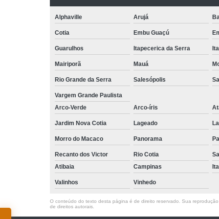
Alphaville
Arujá
Ba
Cotia
Embu Guaçú
Em
Guarulhos
Itapecerica da Serra
It
Mairiporã
Mauá
Mo
Rio Grande da Serra
Salesópolis
Sa
Vargem Grande Paulista
Arco-Verde
Arco-íris
At
Jardim Nova Cotia
Lageado
La
Morro do Macaco
Panorama
Pa
Recanto dos Victor
Rio Cotia
Sa
Atibaia
Campinas
It
Valinhos
Vinhedo
O conteúdo do texto desta página é de direito reservado. Sua reprodução, 
de direitos autorais
.