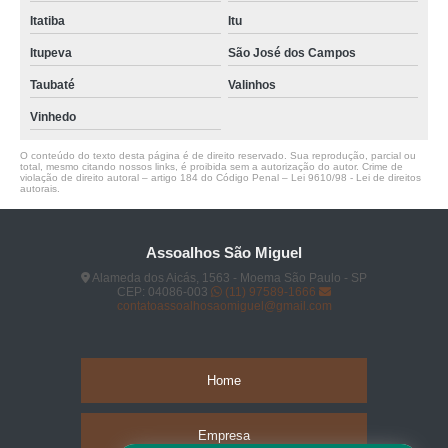
Itatiba
Itu
Itupeva
São José dos Campos
Taubaté
Valinhos
Vinhedo
O conteúdo do texto desta página é de direito reservado. Sua reprodução, parcial ou
total, mesmo citando nossos links, é proibida sem a autorização do autor. Crime de
violação de direito autoral – artigo 184 do Código Penal –
Lei 9610/98 - Lei de direitos
autorais
.
Assoalhos São Miguel
Alameda dos Aicás, 1563 - Moema São Paulo - SP
CEP: 04086-003
(11) 97589-1666
contatoassoalhosaomiguel@gmail.com
Home
Empresa