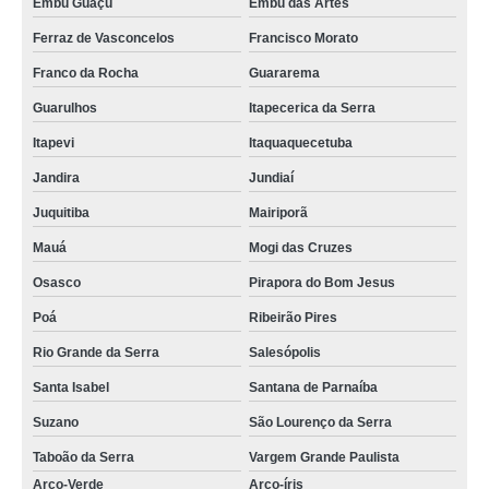
Embu Guaçú
Embu das Artes
Ferraz de Vasconcelos
Francisco Morato
Franco da Rocha
Guararema
Guarulhos
Itapecerica da Serra
Itapevi
Itaquaquecetuba
Jandira
Jundiaí
Juquitiba
Mairiporã
Mauá
Mogi das Cruzes
Osasco
Pirapora do Bom Jesus
Poá
Ribeirão Pires
Rio Grande da Serra
Salesópolis
Santa Isabel
Santana de Parnaíba
Suzano
São Lourenço da Serra
Taboão da Serra
Vargem Grande Paulista
Arco-Verde
Arco-íris