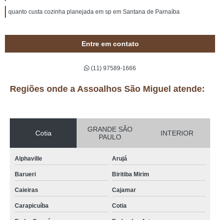
quanto custa cozinha planejada em sp em Santana de Parnaíba
Entre em contato
(11) 97589-1666
Regiões onde a Assoalhos São Miguel atende:
GRANDE SÃO
Cotia
INTERIOR
PAULO
Alphaville
Arujá
Barueri
Biritiba Mirim
Caieiras
Cajamar
Carapicuíba
Cotia