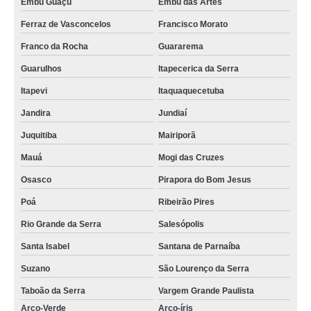
Embu Guaçú
Embu das Artes
Ferraz de Vasconcelos
Francisco Morato
Franco da Rocha
Guararema
Guarulhos
Itapecerica da Serra
Itapevi
Itaquaquecetuba
Jandira
Jundiaí
Juquitiba
Mairiporã
Mauá
Mogi das Cruzes
Osasco
Pirapora do Bom Jesus
Poá
Ribeirão Pires
Rio Grande da Serra
Salesópolis
Santa Isabel
Santana de Parnaíba
Suzano
São Lourenço da Serra
Taboão da Serra
Vargem Grande Paulista
Arco-Verde
Arco-íris