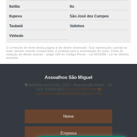
Itatiba
Itu
Itupeva
São José dos Campos
Taubaté
Valinhos
Vinhedo
O conteúdo do texto desta página é de direito reservado. Sua reprodução, parcial ou
total, mesmo citando nossos links, é proibida sem a autorização do autor. Crime de
violação de direito autoral – artigo 184 do Código Penal –
Lei 9610/98 - Lei de direitos
autorais
.
Assoalhos São Miguel
Alameda dos Aicás, 1563 - Moema São Paulo - SP
CEP: 04086-003
(11) 97589-1666
contatoassoalhosaomiguel@gmail.com
Home
Empresa